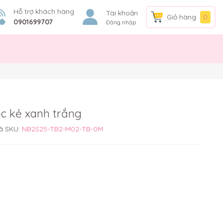
Hỗ trợ khách hàng
Tài khoản
Giỏ hàng
0
0901699707
Đăng nhập
ộc kẻ xanh trắng
ã SKU:
NB2S25-TB2-M02-TB-0M