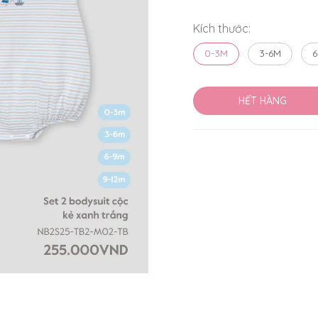
Kích thước:
0-3M
3-6M
6
HẾT HÀNG