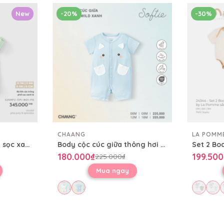
New
-20%
-30%
CHAANG
LA POMM
Bộ liền cộc trắng phối sọc xanh lá
Body cộc cúc giữa thông hơi Wild
180.000₫
199.500
225.000₫
Mua ngay