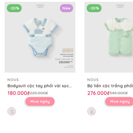
-20%
New
-20%
NOUS
NOUS
Bodysuit cộc tay phối vải sọc xanh biển
180.000₫
276.000₫
225.000₫
345.000₫
Mua ngay
Mua ngay