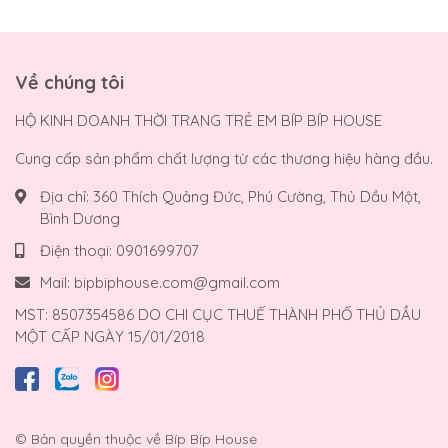
Về chúng tôi
HỘ KINH DOANH THỜI TRANG TRẺ EM BÍP BÍP HOUSE
Cung cấp sản phẩm chất lượng từ các thương hiệu hàng đầu.
Địa chỉ:
360 Thích Quảng Đức, Phú Cường, Thủ Dầu Một,
Bình Dương
Điện thoại:
0901699707
Mail:
bipbiphouse.com@gmail.com
MST: 8507354586 DO CHI CỤC THUẾ THÀNH PHỐ THỦ DẦU
MỘT CẤP NGÀY 15/01/2018
© Bản quyền thuộc về
Bíp Bíp House