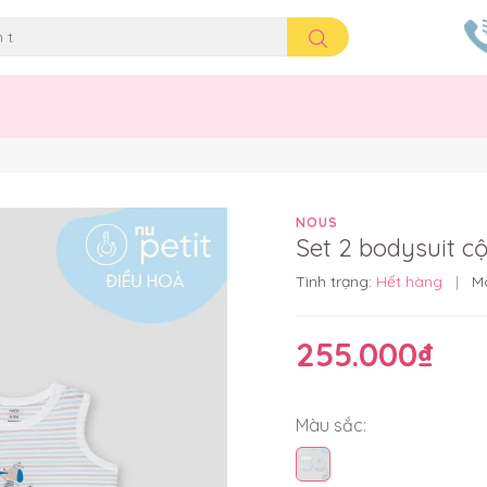
NOUS
Set 2 bodysuit c
Tình trạng:
Hết hàng
|
M
255.000₫
Màu sắc: