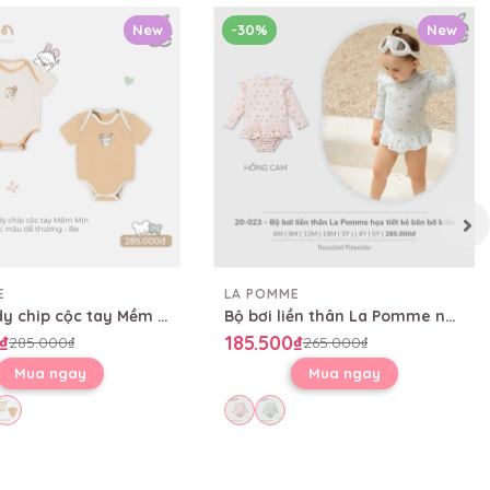
New
-30%
New
E
LA POMME
Set 2 Body chip cộc tay Mềm Mịn by La Pomme sắc màu dễ thương
Bộ bơi liền thân La Pomme những cơn sóng mộng mơ
₫
185.500₫
285.000₫
265.000₫
Mua ngay
Mua ngay