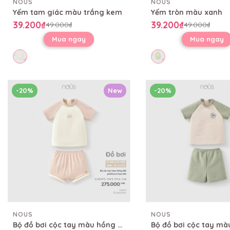
NOUS
NOUS
Yếm tam giác màu trắng kem
Yếm tròn màu xanh
39.200₫
39.200₫
49.000₫
49.000₫
Mua ngay
Mua ngay
-20%
New
-20%
NOUS
NOUS
Bộ đồ bơi cộc tay màu hồng đất phối be in họa tiết