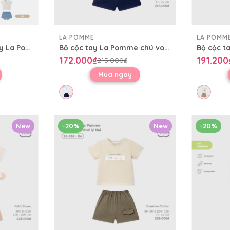
LA POMME
LA POMM
Bộ cộc tay Mềm Mịn by La Pomme vải phối họa tiết cá tính
Bộ cộc tay La Pomme chú voi ngộ nghĩnh
172.000₫
191.200
215.000₫
Mua ngay
New
-20%
New
-20%