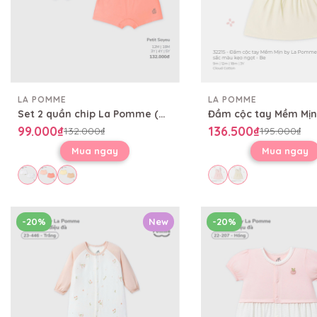
LA POMME
LA POMME
Set 2 quần chip La Pomme (Mềm Mịn)
99.000₫
136.500₫
132.000₫
195.000₫
Mua ngay
Mua ngay
-20%
New
-20%