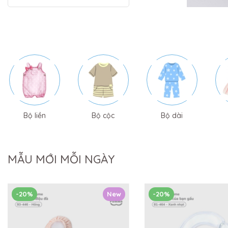
Bộ liền
Bộ cộc
Bộ dài
MẪU MỚI MỖI NGÀY
-20%
New
-20%