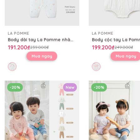
LA POMME
LA POMME
Body dài tay La Pomme nhành hoa điệu đà
191.200₫
199.200₫
239.000₫
249.000₫
Mua ngay
Mua ngay
-20%
New
-20%