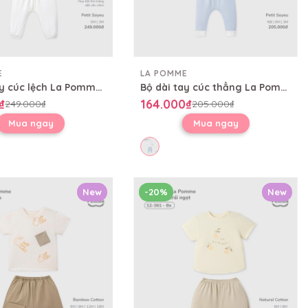
E
LA POMME
Bộ dài tay cúc lệch La Pomme dệt họa tiết thỏ trắng vân chìm
Bộ dài tay cúc thẳng La Pomme phi thuyền của bạn gấu
₫
164.000₫
249.000₫
205.000₫
Mua ngay
Mua ngay
New
-20%
New