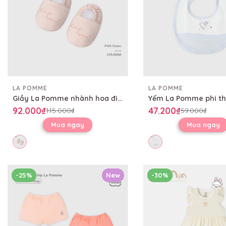
LA POMME
LA POMME
Giầy La Pomme nhành hoa điệu đà
92.000₫
47.200₫
115.000₫
59.000₫
Mua ngay
Mua ngay
-25%
New
-30%