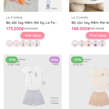
LA POMME
LA POMME
Bộ dài tay Mềm Mịn by La Pomme cún bông năng động
175.200₫
148.000₫
219.000₫
185.000₫
Mua ngay
Mua ngay
-20%
New
-20%