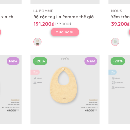
LA POMME
NOUS
Bộ cộc tay La Pomme xin chào mèo con
Bộ cộc tay La Pomme thế giới trò chơi lý thú
Yếm trò
191.200₫
39.200₫
239.000₫
Mua ngay
New
-20%
New
-20%