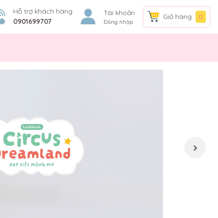
Hỗ trợ khách hàng
Tài khoản
Giỏ hàng
0
0901699707
Đăng nhập