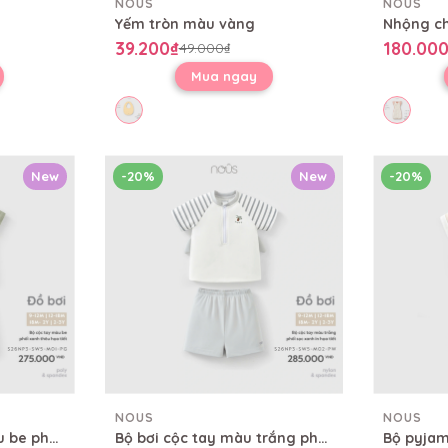
NOUS
NOUS
Yếm tròn màu vàng
39.200₫
180.00
49.000₫
Mua ngay
New
-20%
New
-20%
NOUS
NOUS
Bộ đồ bơi cộc tay màu be phối xanh thêu họa tiết
Bộ bơi cộc tay màu trắng phối sọc xanh in họa tiết