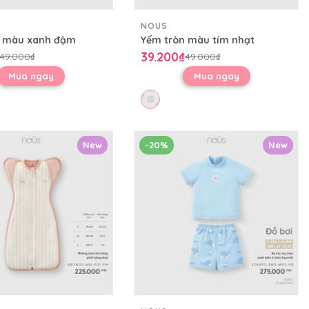
NOUS
n màu xanh đậm
Yếm tròn màu tím nhạt
39.200₫
49.000₫
49.000₫
Mua ngay
Mua ngay
New
-20%
New