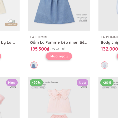
LA POMME
LA POMM
Đầm cộc tay Mềm Mịn by La Pomme sắc màu kẹo ngọt
Đầm La Pomme bèo nhún tiểu thư ngọt ngào
195.300₫
132.00
279.000₫
Mua ngay
New
-20%
New
-20%