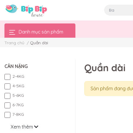
Danh mục sản phẩm
Trang chủ
/
Quần dài
Quần dài
CÂN NẶNG
2-4KG
4-5KG
Sản phẩm đang đượ
5-6KG
6-7KG
7-8KG
Xem thêm