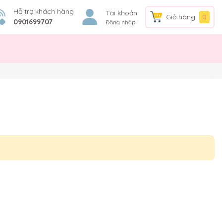
Hỗ trợ khách hàng
Tài khoản
Giỏ hàng
0
0901699707
Đăng nhập