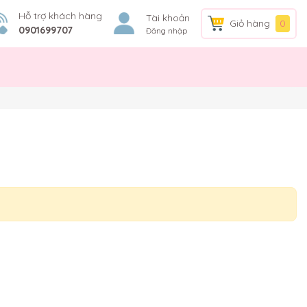
Hỗ trợ khách hàng
Tài khoản
Giỏ hàng
0
0901699707
Đăng nhập