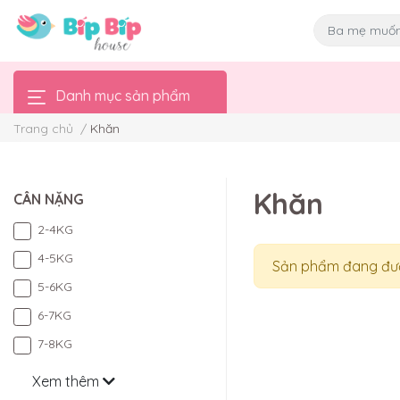
Danh mục sản phẩm
Trang chủ
/
Khăn
Khăn
CÂN NẶNG
2-4KG
4-5KG
Sản phẩm đang đượ
5-6KG
6-7KG
7-8KG
Xem thêm