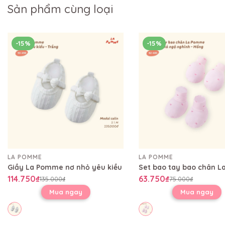
Sản phẩm cùng loại
-15%
-15%
LA POMME
LA POMME
Giầy La Pomme nơ nhỏ yêu kiều
114.750₫
63.750₫
135.000₫
75.000₫
Mua ngay
Mua ngay