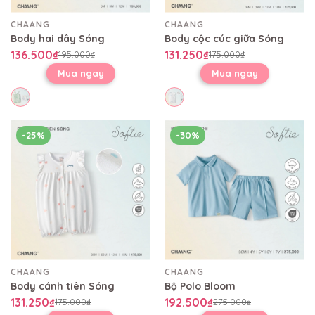
CHAANG
CHAANG
Body hai dây Sóng
Body cộc cúc giữa Sóng
136.500₫
131.250₫
195.000₫
175.000₫
Mua ngay
Mua ngay
-25%
-30%
CHAANG
CHAANG
Body cánh tiên Sóng
Bộ Polo Bloom
131.250₫
192.500₫
175.000₫
275.000₫