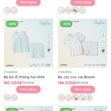
Mua ngay
Mua ngay
-20%
-20%
CHAANG
CHAANG
Bộ ba lỗ thông hơi Wild
Bộ cộc cúc vai Bloom
140.000₫
144.000₫
175.000₫
180.000₫
Mua ngay
Mua ngay
-25%
-30%