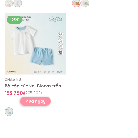
-25%
CHAANG
Bộ cộc cúc vai Bloom trắng xanh da trời
153.750₫
205.000₫
Mua ngay