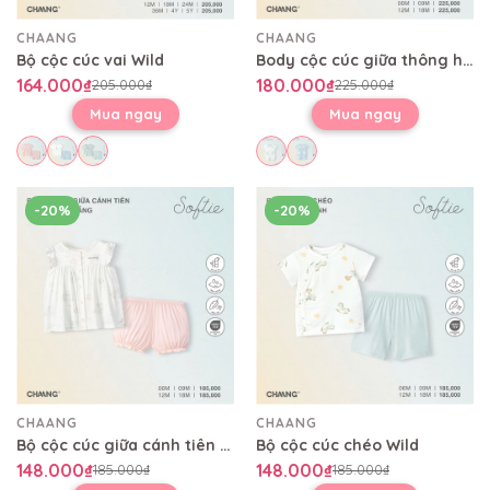
CHAANG
CHAANG
Bộ cộc cúc vai Wild
Body cộc cúc giữa thông hơi Wild
164.000₫
180.000₫
205.000₫
225.000₫
Mua ngay
Mua ngay
-20%
-20%
CHAANG
CHAANG
Bộ cộc cúc giữa cánh tiên Wild
Bộ cộc cúc chéo Wild
148.000₫
148.000₫
185.000₫
185.000₫