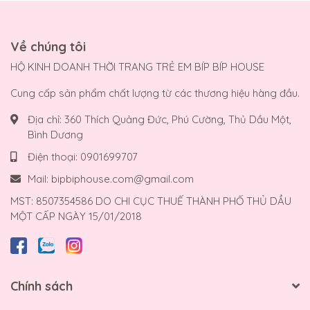
Về chúng tôi
HỘ KINH DOANH THỜI TRANG TRẺ EM BÍP BÍP HOUSE
Cung cấp sản phẩm chất lượng từ các thương hiệu hàng đầu.
Địa chỉ:
360 Thích Quảng Đức, Phú Cường, Thủ Dầu Một,
Bình Dương
Điện thoại:
0901699707
Mail:
bipbiphouse.com@gmail.com
MST: 8507354586 DO CHI CỤC THUẾ THÀNH PHỐ THỦ DẦU
MỘT CẤP NGÀY 15/01/2018
Chính sách