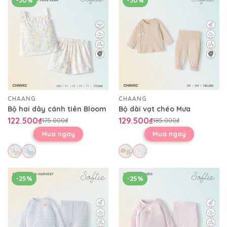
CHAANG
CHAANG
Bộ hai dây cánh tiên Bloom
Bộ dài vạt chéo Mưa
122.500₫
129.500₫
175.000₫
185.000₫
Mua ngay
Mua ngay
-25%
-25%