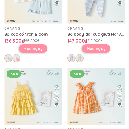
CHAANG
CHAANG
Bộ cộc cổ tròn Bloom
Bộ body dài cúc giữa Harvest caro
136.500₫
147.000₫
195.000₫
210.000₫
Mua ngay
Mua ngay
-30%
-30%