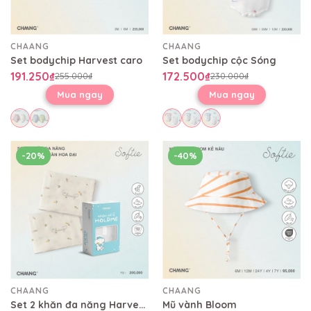
CHAANG
CHAANG
Set bodychip Harvest caro
Set bodychip cộc Sóng
191.250₫
172.500₫
255.000₫
230.000₫
Mua ngay
Mua ngay
-20%
-40%
CHAANG
CHAANG
Set 2 khăn đa năng Harvest in tràn
Mũ vành Bloom