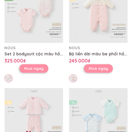
NOUS
NOUS
Set 2 bodysuit cộc màu hồng họa tiết koala
Bộ liền dài màu be phối hồng thêu hươu cao cổ
325.000₫
245.000₫
Mua ngay
Mua ngay