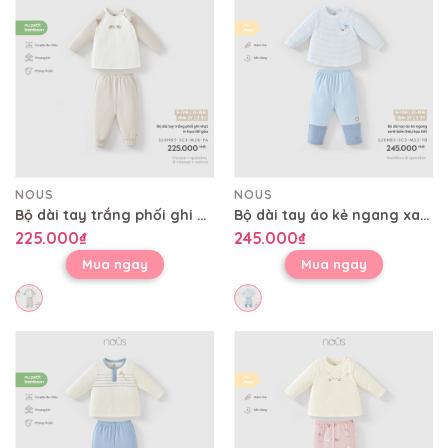
NOUS
NOUS
Bộ dài tay trắng phối ghi nhạt in họa tiết gấu
Bộ dài tay áo kẻ ngang xanh biển thêu họa tiết
225.000₫
245.000₫
Mua ngay
Mua ngay