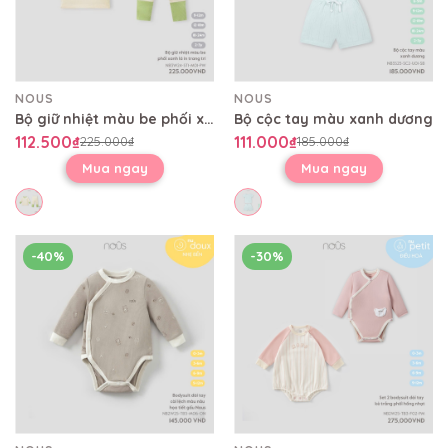
NOUS
NOUS
Bộ giữ nhiệt màu be phối xanh lá in trang trí
Bộ cộc tay màu xanh dương
112.500₫
111.000₫
225.000₫
185.000₫
Mua ngay
Mua ngay
-40%
-30%