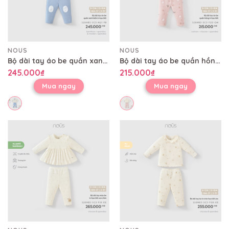
NOUS
NOUS
Bộ dài tay áo be quần xanh biển in họa tiết
Bộ dài tay áo be quần hồng in họa tiết
245.000₫
215.000₫
Mua ngay
Mua ngay