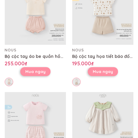
NOUS
NOUS
Bộ cộc tay áo be quần hồng đất in trang trí
Bộ cộc tay họa tiết báo đốm phối quần nâu
255.000₫
195.000₫
Mua ngay
Mua ngay