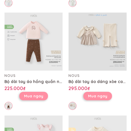
NOUS
NOUS
Bộ dài tay áo hồng quần nâu thêu họa tiết
Bộ dài tay áo dáng xòe ca rô nâu phối quần be
225.000₫
295.000₫
Mua ngay
Mua ngay