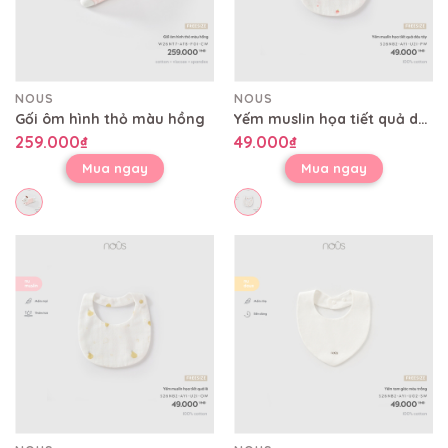
NOUS
NOUS
Gối ôm hình thỏ màu hồng
Yếm muslin họa tiết quả dâu tây
259.000₫
49.000₫
Mua ngay
Mua ngay