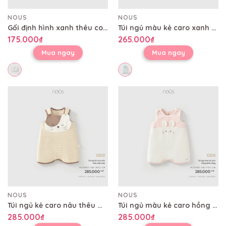
NOUS
NOUS
Gối định hình xanh thêu con gấu
Túi ngủ màu kẻ caro xanh thêu họa tiết
175.000₫
265.000₫
Mua ngay
Mua ngay
NOUS
NOUS
Túi ngủ kẻ caro nâu thêu mặt mèo
Túi ngủ màu kẻ caro hồng phối trắng
285.000₫
285.000₫