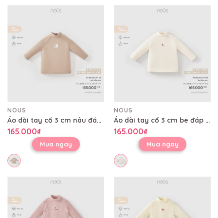
NOUS
NOUS
Áo dài tay cổ 3 cm nâu đáp mác
Áo dài tay cổ 3 cm be đáp mác
165.000₫
165.000₫
Mua ngay
Mua ngay