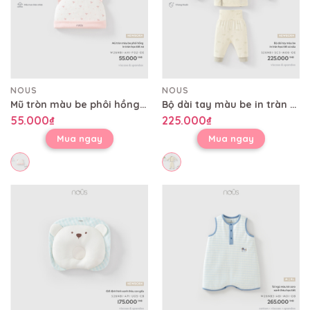
NOUS
NOUS
Mũ tròn màu be phôi hồng in tràn họa tiết nơ
Bộ dài tay màu be in tràn họa tiết cá sấu
55.000₫
225.000₫
Mua ngay
Mua ngay