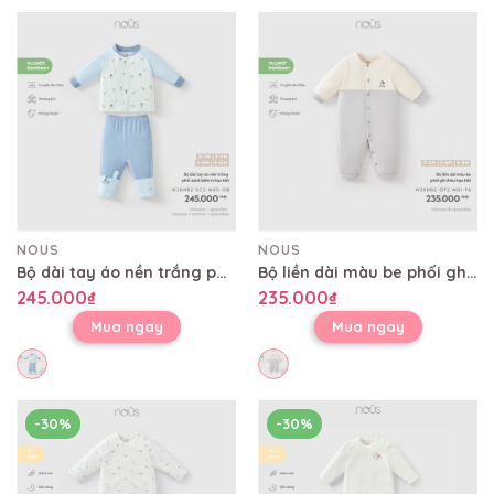
NOUS
NOUS
Bộ dài tay áo nền trắng phối xanh biển in họa tiết
Bộ liền dài màu be phối ghi thêu họa tiết
245.000₫
235.000₫
Mua ngay
Mua ngay
-30%
-30%