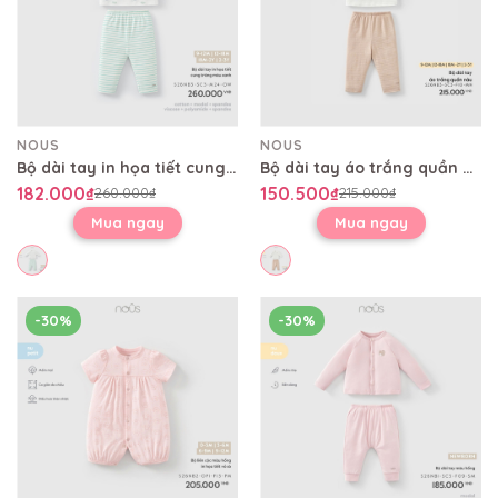
NOUS
NOUS
Bộ dài tay in họa tiết cung trăng màu xanh
Bộ dài tay áo trắng quần nâu
182.000₫
150.500₫
260.000₫
215.000₫
Mua ngay
Mua ngay
-30%
-30%