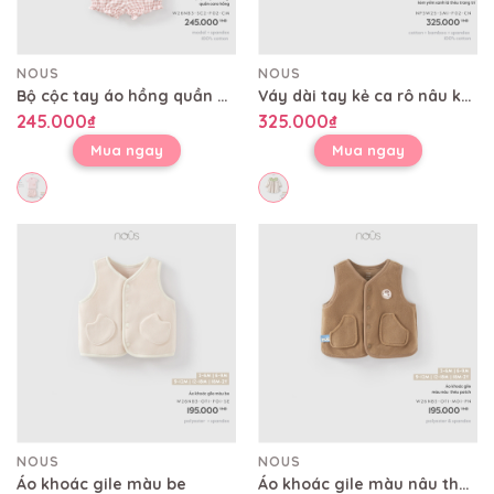
NOUS
NOUS
Bộ cộc tay áo hồng quần caro hồng
Váy dài tay kẻ ca rô nâu kèm yếm xanh lá thêu trang trí
245.000₫
325.000₫
Mua ngay
Mua ngay
NOUS
NOUS
Áo khoác gile màu be
Áo khoác gile màu nâu thêu patch