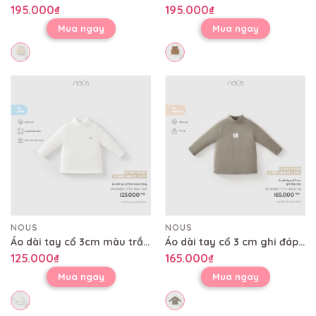
195.000₫
195.000₫
Mua ngay
Mua ngay
NOUS
NOUS
Áo dài tay cổ 3cm màu trắng ngà
Áo dài tay cổ 3 cm ghi đáp mác
125.000₫
165.000₫
Mua ngay
Mua ngay