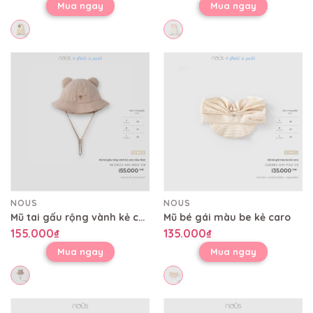
Mua ngay
Mua ngay
NOUS
NOUS
Mũ tai gấu rộng vành kẻ caro nâu nhạt
Mũ bé gái màu be kẻ caro
155.000₫
135.000₫
Mua ngay
Mua ngay