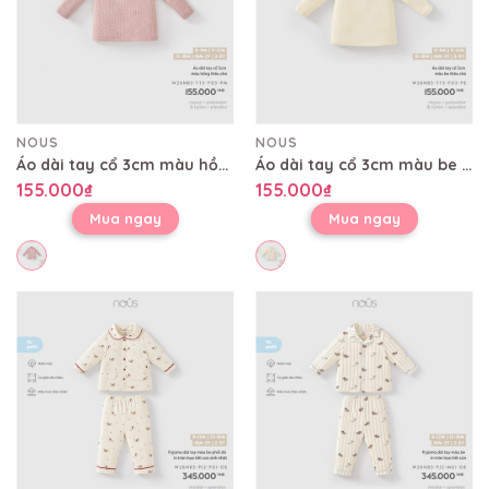
NOUS
NOUS
Áo dài tay cổ 3cm màu hồng thêu chó
Áo dài tay cổ 3cm màu be thêu chó
155.000₫
155.000₫
Mua ngay
Mua ngay