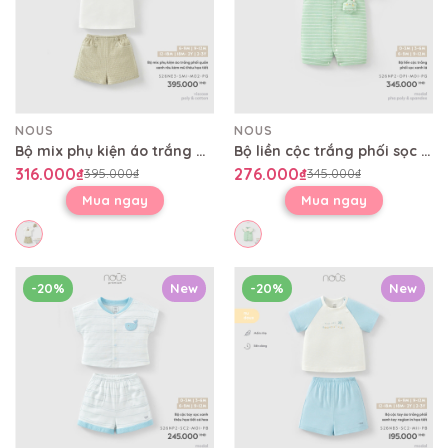
NOUS
NOUS
Bộ mix phụ kiện áo trắng phối quần xanh rêu kèm mũ thêu họa tiết
Bộ liền cộc trắng phối sọc xanh lá
316.000₫
276.000₫
395.000₫
345.000₫
Mua ngay
Mua ngay
-20%
New
-20%
New