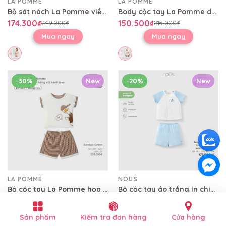
LA POMME
LA POMME
Bộ sát nách La Pomme viền bèo hè xinh mát dịu
Body cộc tay La Pomme dáng bồng bé táo điệu đà
174.300₫
150.500₫
249.000₫
215.000₫
Mua ngay
Mua ngay
-30%
New
-20%
New
LA POMME
NOUS
Bộ cộc tay La Pomme họa tiết kẻ sọc chàng vịt bảnh bao
Bộ cộc tay áo trắng in chim xanh phối quần xanh da trời
164.500₫
140.000₫
235.000₫
175.000₫
Mua ngay
Mua ngay
Sản phẩm
Kiểm tra đơn hàng
Cửa hàng