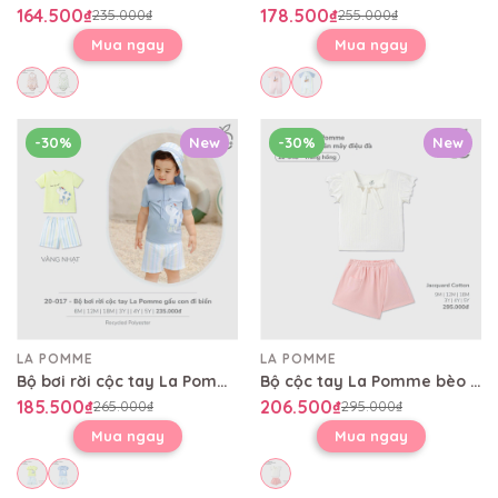
164.500₫
178.500₫
235.000₫
255.000₫
Mua ngay
Mua ngay
-30%
New
-30%
New
LA POMME
LA POMME
Bộ bơi rời cộc tay La Pomme gấu con đi biển
Bộ cộc tay La Pomme bèo nhún dệt vân mây điệu đà
185.500₫
206.500₫
265.000₫
295.000₫
Mua ngay
Mua ngay