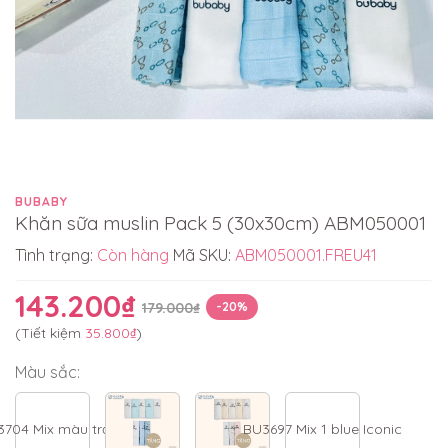
BUBABY
Khăn sữa muslin Pack 5 (30x30cm) ABM050001
Tình trạng:
Còn hàng
Mã SKU:
ABM050001.FREU41
143.200₫
179.000₫
-20%
(Tiết kiệm
35.800₫
)
Màu sắc:
704 Mix màu trơn 1
BU3697 Mix 1 blue Iconic