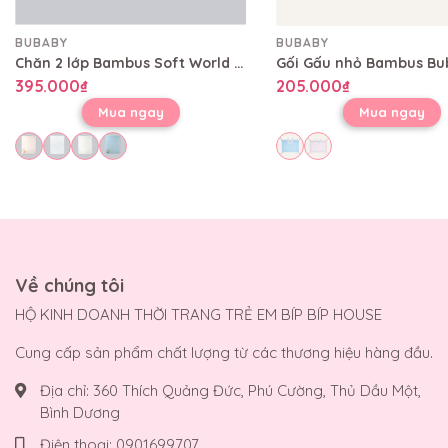
BUBABY
BUBABY
Chăn 2 lớp Bambus Soft World Bubaby 80x100 cm CBB08002L
395.000₫
205.000₫
Mua ngay
Mua ngay
Về chúng tôi
HỘ KINH DOANH THỜI TRANG TRẺ EM BÍP BÍP HOUSE
Cung cấp sản phẩm chất lượng từ các thương hiệu hàng đầu.
Địa chỉ:
360 Thích Quảng Đức, Phú Cường, Thủ Dầu Một,
Bình Dương
Điện thoại:
0901699707