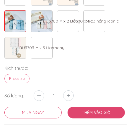
BU3700 Mix 2 Hồng Iconic
BU3701 Mix 3 hồng Iconic
BU3703 Mix 3 Harmony
Kích thước:
Freesize
Số lượng:
MUA NGAY
THÊM VÀO GIỎ