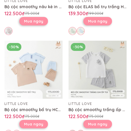
LITTLE LOVE
LITTLE LOVE
Bộ cộc smoothy nâu kẻ in logo LIL HCT29
Bộ cộc ELAS bổ trụ trắng HCT28
122.500₫
139.300₫
175.000₫
199.000₫
Mua ngay
Mua ngay
-30%
-30%
LITTLE LOVE
LITTLE LOVE
Bộ cộc smoothy bổ trụ HCT22
Bộ cộc smoothy trắng ốp túi HCT19
122.500₫
122.500₫
175.000₫
175.000₫
Mua ngay
Mua ngay