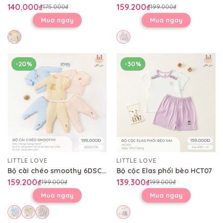
140.000₫
159.200₫
175.000₫
199.000₫
Mua ngay
Mua ngay
-20%
-30%
LITTLE LOVE
LITTLE LOVE
Bộ cài chéo smoothy 6DSCC10
Bộ cộc Elas phối bèo HCT07
159.200₫
139.300₫
199.000₫
199.000₫
Mua ngay
Mua ngay