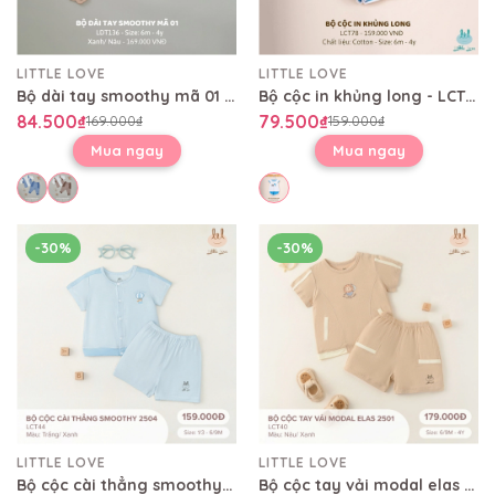
LITTLE LOVE
LITTLE LOVE
Bộ dài tay smoothy mã 01 xanh - LDT136
Bộ cộc in khủng long - LCT78
84.500₫
79.500₫
169.000₫
159.000₫
Mua ngay
Mua ngay
-30%
-30%
LITTLE LOVE
LITTLE LOVE
Bộ cộc cài thẳng smoothy LCT44
Bộ cộc tay vải modal elas LCT40