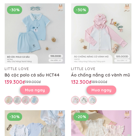
-30%
-30%
LITTLE LOVE
LITTLE LOVE
Bộ cộc polo cá sấu HCT44
Áo chống nắng có vành mũ
139.300₫
132.300₫
199.000₫
189.000₫
Mua ngay
Mua ngay
-30%
-20%