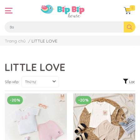
0
Trang chủ
/
LITTLE LOVE
LITTLE LOVE
Sắp xếp:
Thứ tự
Lọc
-20%
-20%