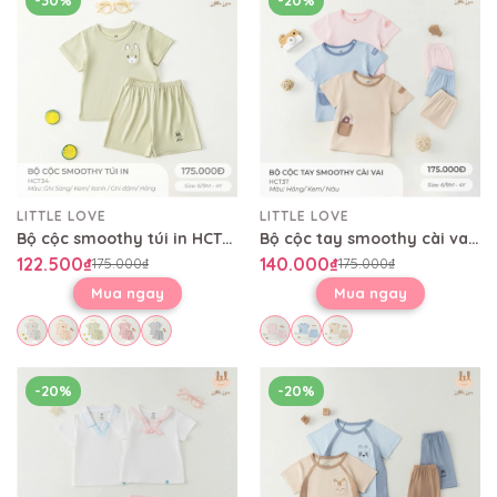
LITTLE LOVE
LITTLE LOVE
Bộ cộc smoothy túi in HCT34
Bộ cộc tay smoothy cài vai HCT37
122.500₫
140.000₫
175.000₫
175.000₫
Mua ngay
Mua ngay
-20%
-20%