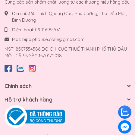
Cung cấp sản phẩm chất lượng từ các thương hiệu hàng đầu.
Địa chỉ:
360 Thích Quảng Đức, Phú Cường, Thủ Dầu Một,
Bình Dương
Điện thoại:
0901699707
Mail:
bipbiphouse.com@gmail.com
MST: 8507354586 DO CHI CỤC THUẾ THÀNH PHỐ THỦ DẦU
MỘT CẤP NGÀY 15/01/2018
Chính sách
Hỗ trợ khách hàng