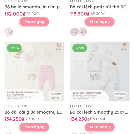
LITTLE LOVE
LITTLE LOVE
Bộ ba lỗ smoothy in cún phối quần kẻ HBL01
Bộ cài lệch petit túi thỏ SCC02
132.000₫
118.300₫
165.000₫
169.000₫
Mua ngay
Mua ngay
-25%
-25%
LITTLE LOVE
LITTLE LOVE
Bộ dài cài giữa smoothy LSSCT20
Bộ cài lệch Smoothy 2501 LSSCL30
134.250₫
134.250₫
179.000₫
179.000₫
Mua ngay
Mua ngay