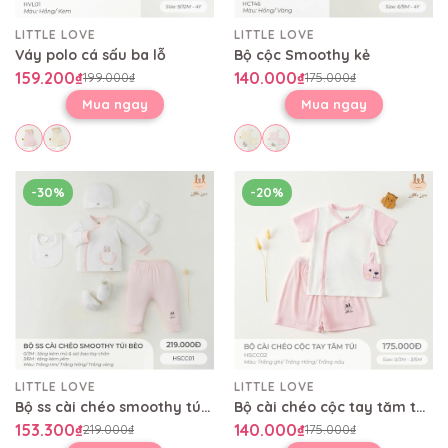
LITTLE LOVE
LITTLE LOVE
Váy polo cá sấu ba lỗ
Bộ cộc Smoothy kẻ
159.200₫
140.000₫
199.000₫
175.000₫
Mua ngay
Mua ngay
-30%
-20%
LITTLE LOVE
LITTLE LOVE
Bộ ss cài chéo smoothy túi bèo HSCC01
Bộ cài chéo cộc tay tăm túi HSCC02
153.300₫
140.000₫
219.000₫
175.000₫