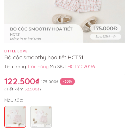
LITTLE LOVE
Bộ cộc smoothy họa tiết HCT31
Tình trạng:
Còn hàng
Mã SKU:
HCT31020169
122.500₫
175.000₫
-30%
(Tiết kiệm
52.500₫
)
Màu sắc: