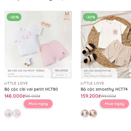
-20%
-20%
LITTLE LOVE
LITTLE LOVE
Bộ cộc cài vai petit HCT80
Bộ cộc smoothy HCT74
148.000₫
159.200₫
185.000₫
199.000₫
Mua ngay
Mua ngay