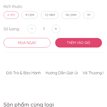
Kích thước:
6-9M
9-12M
12-18M
18-24M
3Y
Số lượng:
MUA NGAY
THÊM VÀO GIỎ
Đổi Trả & Bảo Hành
Hướng Dẫn Giặt Ủi
Về Thương Hi
Sản phẩm cùng loại