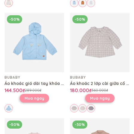
-50%
-50%
BUBABY
BUBABY
Áo khoác gió dài tay khóa giữa Winie Kẻ trắngBWI311100
Áo khoác 2 lớp cài giữa cổ sen Bubaby BCT3902CS
144.500₫
180.000₫
289.000₫
360.000₫
Mua ngay
Mua ngay
-50%
-30%