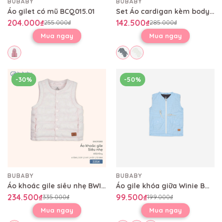
BUBABY
BUBABY
Áo gilet có mũ BCQ015.01
Set Áo cardigan kèm body chip dài tay Lennie BWL610000
204.000₫
142.500₫
255.000₫
285.000₫
Mua ngay
Mua ngay
-30%
-50%
BUBABY
BUBABY
Áo khoác gile siêu nhẹ BWI393800
Áo gile khóa giữa Winie BWI391100
234.500₫
99.500₫
335.000₫
199.000₫
Mua ngay
Mua ngay