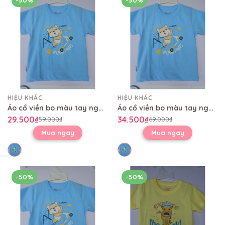
HIỆU KHÁC
HIỆU KHÁC
Áo cổ viền bo màu tay ngắn AL0479
Áo cổ viền bo màu tay ngắn AL0479
29.500₫
34.500₫
59.000₫
69.000₫
Mua ngay
Mua ngay
-50%
-50%