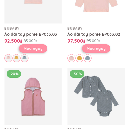
BUBABY
BUBABY
Áo dài tay ponie BP033.03
Áo dài tay ponie BP033.02
92.500₫
97.500₫
185.000₫
195.000₫
Mua ngay
Mua ngay
-20%
-50%