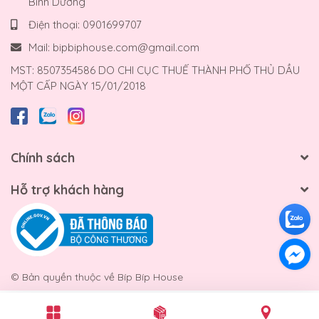
Bình Dương
Điện thoại:
0901699707
Mail:
bipbiphouse.com@gmail.com
MST: 8507354586 DO CHI CỤC THUẾ THÀNH PHỐ THỦ DẦU
MỘT CẤP NGÀY 15/01/2018
Chính sách
Hỗ trợ khách hàng
© Bản quyền thuộc về
Bíp Bíp House