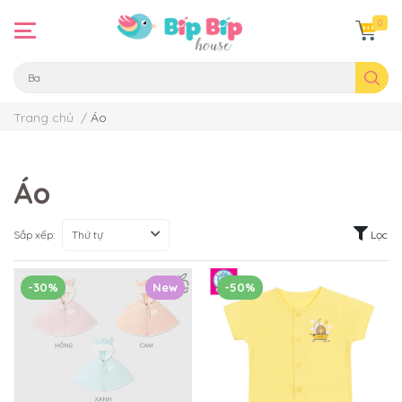
0
Trang chủ
/
Áo
Áo
Sắp xếp:
Thứ tự
Lọc
-30%
New
-50%