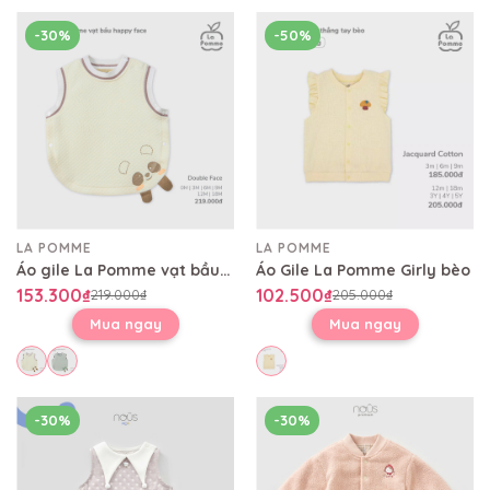
-30%
-50%
LA POMME
LA POMME
Áo gile La Pomme vạt bầu happy face
Áo Gile La Pomme Girly bèo
153.300₫
102.500₫
219.000₫
205.000₫
Mua ngay
Mua ngay
-30%
-30%