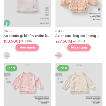
NOUS
NOUS
Áo khoác gi lê tím chấm bi phối cổ
Áo khoác lông cài thẳng màu hồng thêu cô bé quàng khăn đỏ
150.500₫
227.500₫
215.000₫
325.000₫
Mua ngay
Mua ngay
-30%
-30%