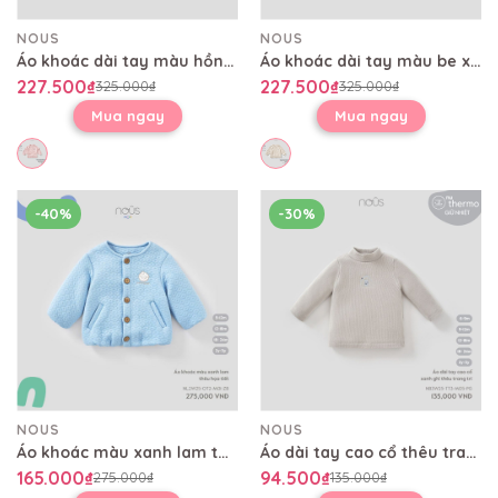
NOUS
NOUS
Áo khoác dài tay màu hồng phối bèo thêu mèo Nous
Áo khoác dài tay màu be xám thêu tàu vũ trụ
227.500₫
227.500₫
325.000₫
325.000₫
Mua ngay
Mua ngay
-40%
-30%
NOUS
NOUS
Áo khoác màu xanh lam thêu họa tiết
Áo dài tay cao cổ thêu trang trí
165.000₫
94.500₫
275.000₫
135.000₫