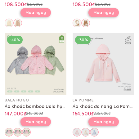
108.500₫
108.500₫
155.000₫
155.000₫
Mua ngay
Mua ngay
-40%
-30%
UALA ROGO
LA POMME
Áo khoác bamboo Uala họa tiết khóa ngôi sao UR2173
Áo khoác đa năng La Pomme mùa hè tươi mát
147.000₫
164.500₫
245.000₫
235.000₫
Mua ngay
Mua ngay