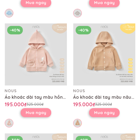
Mua ngay
Mua ngay
-40%
-40%
NOUS
NOUS
Áo khoác dài tay màu hồng có mũ in thỏ
Áo khoác dài tay màu nâu có mũ thêu chữ Nous
195.000₫
195.000₫
325.000₫
325.000₫
Mua ngay
Mua ngay
-30%
-40%