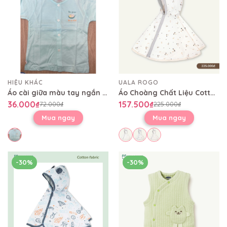
HIỆU KHÁC
UALA ROGO
Áo cài giữa màu tay ngắn AL0004
Áo Choàng Chất Liệu Cotton UR 3885
36.000₫
157.500₫
72.000₫
225.000₫
Mua ngay
Mua ngay
-30%
-30%