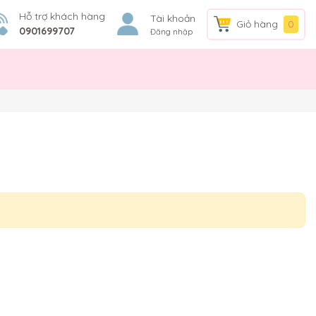
Hỗ trợ khách hàng
Tài khoản
Giỏ hàng
0
0901699707
Đăng nhập