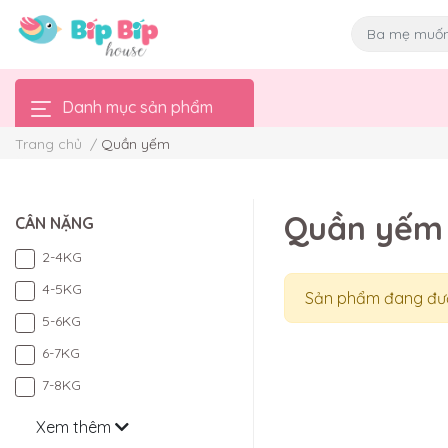
Danh mục sản phẩm
Trang chủ
/
Quần yếm
Quần yếm
CÂN NẶNG
2-4KG
4-5KG
Sản phẩm đang đượ
5-6KG
6-7KG
7-8KG
Xem thêm