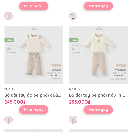
Mua ngay
Mua ngay
NOUS
NOUS
Bộ dài tay áo be phối quần chấm bi
Bộ dài tay be phối nâu in họa tiết sư tử
245.000₫
235.000₫
Mua ngay
Mua ngay