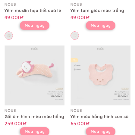
NOUS
NOUS
Yếm muslin họa tiết quả lê
Yếm tam giác màu trắng
49.000₫
49.000₫
Mua ngay
Mua ngay
NOUS
NOUS
Gối ôm hình mèo màu hồng
Yếm màu hồng hình con sò
259.000₫
65.000₫
Mua ngay
Mua ngay