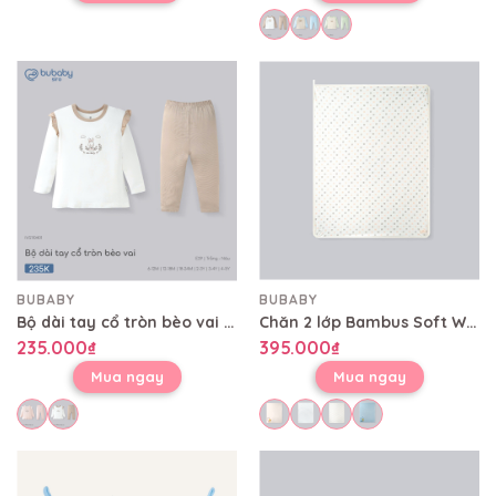
BUBABY
BUBABY
Bộ dài tay cổ tròn bèo vai Bubaby IVS110401
Chăn 2 lớp Bambus Soft World Bubaby 80x100 cm CBB08002L
235.000₫
395.000₫
Mua ngay
Mua ngay