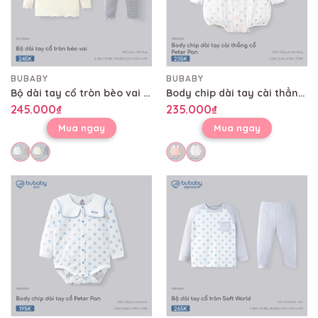
BUBABY
BUBABY
Bộ dài tay cổ tròn bèo vai Bubaby SVC1104BG
Body chip dài tay cài thẳng cổ Peter Pan Bubaby SBB2102PP
245.000₫
235.000₫
Mua ngay
Mua ngay