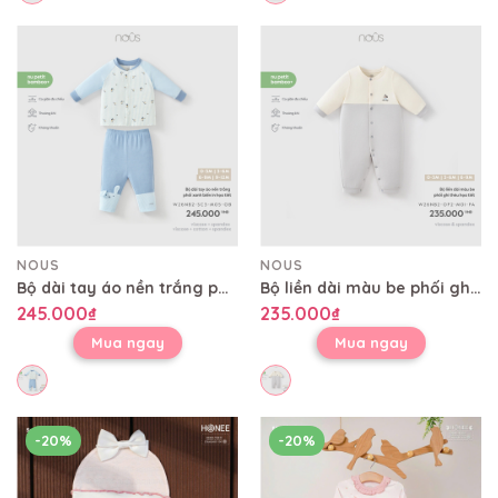
NOUS
NOUS
Bộ dài tay áo nền trắng phối xanh biển in họa tiết
Bộ liền dài màu be phối ghi thêu họa tiết
245.000₫
235.000₫
Mua ngay
Mua ngay
-20%
-20%