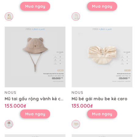
Mua ngay
Mua ngay
NOUS
NOUS
Mũ tai gấu rộng vành kẻ caro nâu nhạt
Mũ bé gái màu be kẻ caro
155.000₫
135.000₫
Mua ngay
Mua ngay