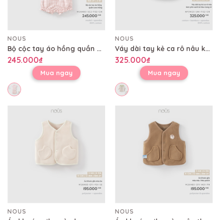
NOUS
NOUS
Bộ cộc tay áo hồng quần caro hồng
Váy dài tay kẻ ca rô nâu kèm yếm xanh lá thêu trang trí
245.000₫
325.000₫
Mua ngay
Mua ngay
NOUS
NOUS