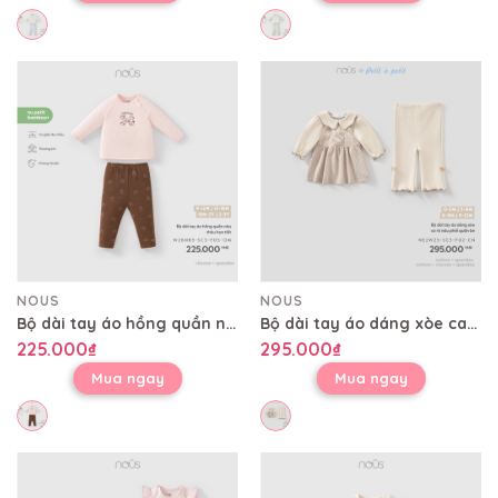
NOUS
NOUS
Bộ dài tay áo hồng quần nâu thêu họa tiết
Bộ dài tay áo dáng xòe ca rô nâu phối quần be
225.000₫
295.000₫
Mua ngay
Mua ngay