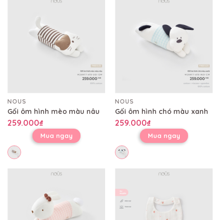
NOUS
NOUS
Gối ôm hình mèo màu nâu
Gối ôm hình chó màu xanh
259.000₫
259.000₫
Mua ngay
Mua ngay