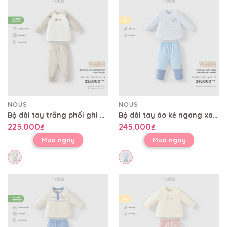
NOUS
NOUS
Bộ dài tay trắng phối ghi nhạt in họa tiết gấu
Bộ dài tay áo kẻ ngang xanh biển thêu họa tiết
225.000₫
245.000₫
Mua ngay
Mua ngay