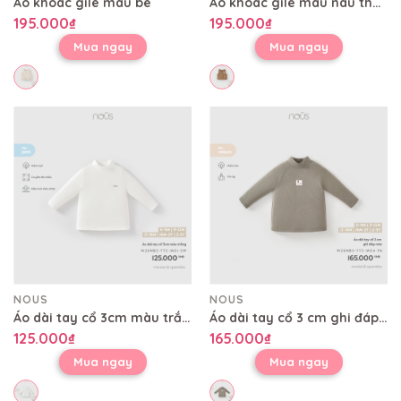
Áo khoác gile màu be
Áo khoác gile màu nâu thêu patch
195.000₫
195.000₫
Mua ngay
Mua ngay
NOUS
NOUS
Áo dài tay cổ 3cm màu trắng ngà
Áo dài tay cổ 3 cm ghi đáp mác
125.000₫
165.000₫
Mua ngay
Mua ngay