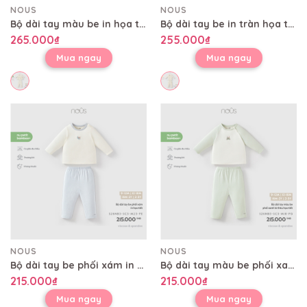
NOUS
NOUS
Bộ dài tay màu be in họa tiết con chim
Bộ dài tay be in tràn họa tiết sóc
265.000₫
255.000₫
Mua ngay
Mua ngay
NOUS
NOUS
Bộ dài tay be phối xám in họa tiết
Bộ dài tay màu be phối xanh lá thêu họa tiết
215.000₫
215.000₫
Mua ngay
Mua ngay