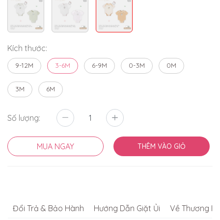
Kích thước:
9-12M
3-6M
6-9M
0-3M
0M
3M
6M
Số lượng:
MUA NGAY
THÊM VÀO GIỎ
Đổi Trả & Bảo Hành
Hướng Dẫn Giặt Ủi
Về Thương Hi