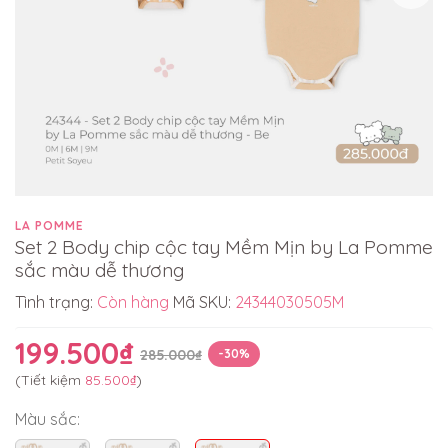
LA POMME
Set 2 Body chip cộc tay Mềm Mịn by La Pomme
sắc màu dễ thương
Tình trạng:
Còn hàng
Mã SKU:
24344030505M
199.500₫
285.000₫
-30%
(Tiết kiệm
85.500₫
)
Màu sắc: