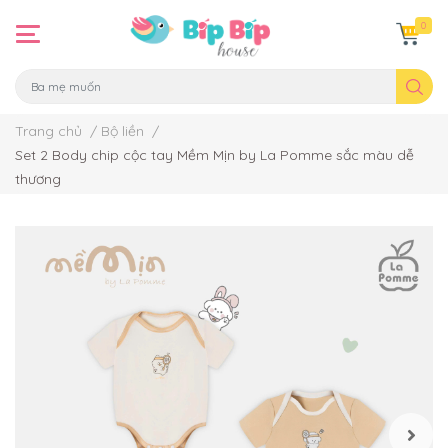
0
Trang chủ
/
Bộ liền
/
Set 2 Body chip cộc tay Mềm Mịn by La Pomme sắc màu dễ
thương