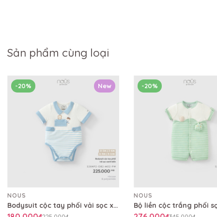
Sản phẩm cùng loại
-20%
New
-20%
NOUS
NOUS
Bodysuit cộc tay phối vải sọc xanh biển
180.000₫
276.000₫
225.000₫
345.000₫