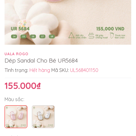
UALA ROGO
Dép Sandal Cho Bé UR5684
Tình trạng:
Hết hàng
Mã SKU:
UL568401150
155.000₫
Màu sắc: