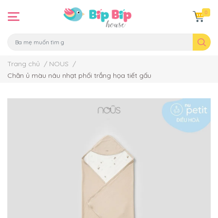
0
Trang chủ
/
NOUS
/
Chăn ủ màu nâu nhạt phối trắng họa tiết gấu