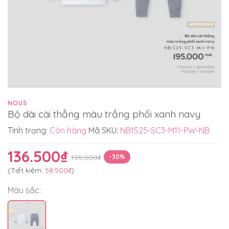
NOUS
Bộ dài cài thẳng màu trắng phối xanh navy
Tình trạng:
Còn hàng
Mã SKU:
NB1S25-SC3-M11-PW-NB
136.500₫
195.000₫
-30%
(Tiết kiệm:
58.500₫
)
Màu sắc: