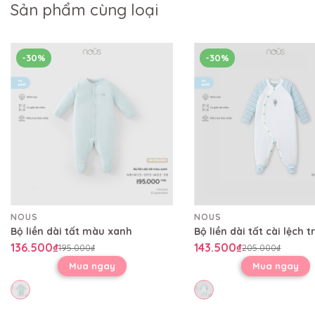
Sản phẩm cùng loại
-30%
-30%
NOUS
NOUS
Bộ liền dài tất màu xanh
136.500₫
143.500₫
195.000₫
205.000₫
Mua ngay
Mua ngay