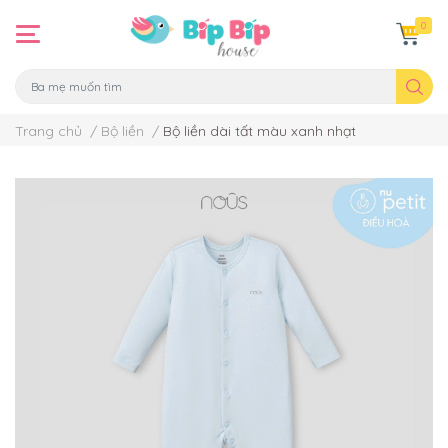
0
Trang chủ
/
Bộ liền
/
Bộ liền dài tất màu xanh nhạt