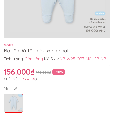
NOUS
Bộ liền dài tất màu xanh nhạt
Tình trạng:
Còn hàng
Mã SKU:
NB1W25-OP3-M01-SB-NB
156.000₫
195.000₫
-20%
(Tiết kiệm:
39.000₫
)
Màu sắc: