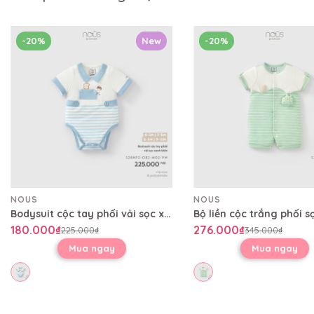
-20%
New
-20%
NOUS
NOUS
Bodysuit cộc tay phối vải sọc xanh biển
180.000₫
276.000₫
225.000₫
345.000₫
Mua ngay
Mua ngay