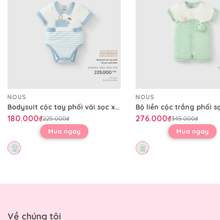
NOUS
NOUS
Bodysuit cộc tay phối vải sọc xanh biển
180.000₫
276.000₫
225.000₫
345.000₫
Mua ngay
Mua ngay
Về chúng tôi