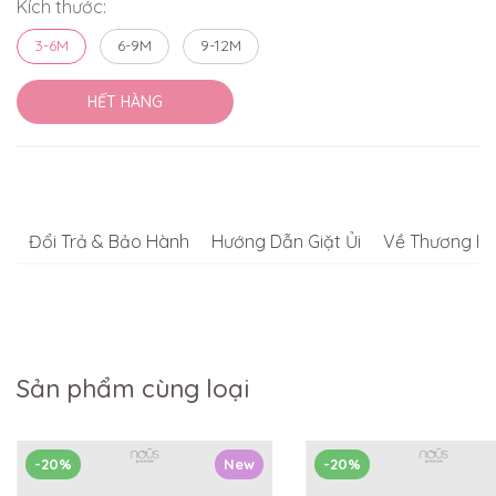
Kích thước:
3-6M
6-9M
9-12M
HẾT HÀNG
Đổi Trả & Bảo Hành
Hướng Dẫn Giặt Ủi
Về Thương Hi
Sản phẩm cùng loại
-20%
New
-20%