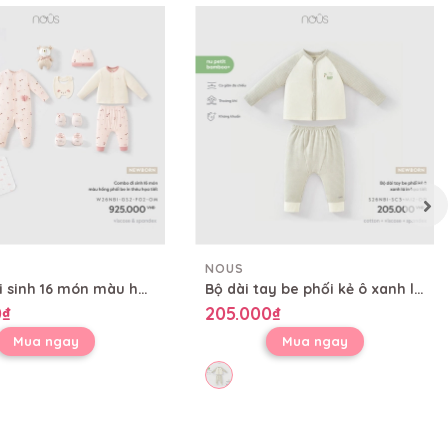
NOUS
Combo đi sinh 16 món màu hồng phối be in thêu họa tiết
Bộ dài tay be phối kẻ ô xanh lá in họa tiết
0₫
205.000₫
Mua ngay
Mua ngay