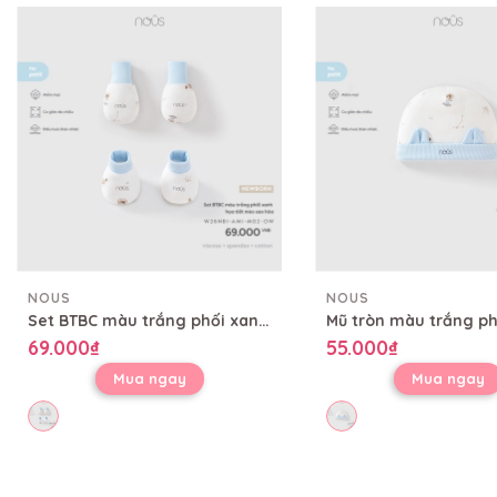
NOUS
NOUS
Set BTBC màu trắng phối xanh họa tiết mèo sao hỏa
69.000₫
55.000₫
Mua ngay
Mua ngay