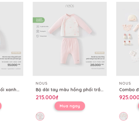
NOUS
NOUS
Mũ tròn màu trắng phối xanh in tràn họa tiết mèo phi hành gia
Bộ dài tay màu hồng phối trắng in họa tiết con voi
215.000₫
925.00
Mua ngay