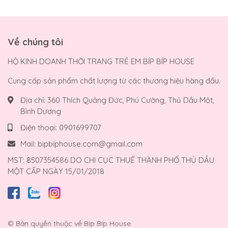
Về chúng tôi
HỘ KINH DOANH THỜI TRANG TRẺ EM BÍP BÍP HOUSE
Cung cấp sản phẩm chất lượng từ các thương hiệu hàng đầu.
Địa chỉ:
360 Thích Quảng Đức, Phú Cường, Thủ Dầu Một,
Bình Dương
Điện thoại:
0901699707
Mail:
bipbiphouse.com@gmail.com
MST: 8507354586 DO CHI CỤC THUẾ THÀNH PHỐ THỦ DẦU
MỘT CẤP NGÀY 15/01/2018
© Bản quyền thuộc về
Bíp Bíp House