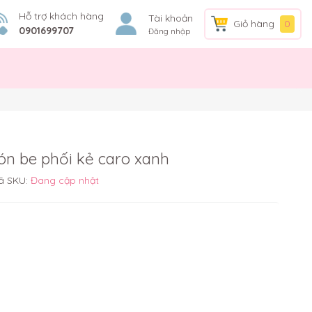
Hỗ trợ khách hàng
Tài khoản
Giỏ hàng
0
0901699707
Đăng nhập
ón be phối kẻ caro xanh
ã SKU:
Đang cập nhật