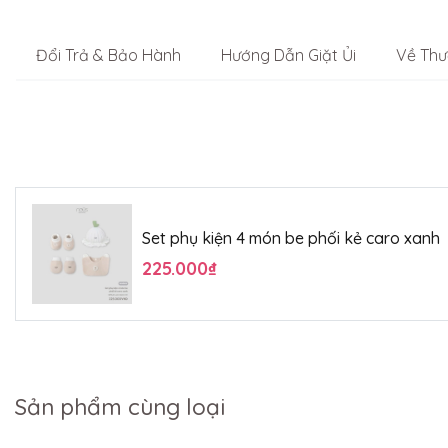
Đổi Trả & Bảo Hành
Hướng Dẫn Giặt Ủi
Về Thư
Set phụ kiện 4 món be phối kẻ caro xanh
225.000₫
Sản phẩm cùng loại