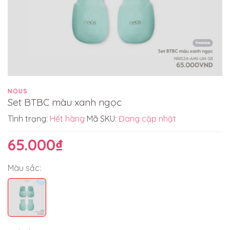
NOUS
Set BTBC màu xanh ngọc
Tình trạng:
Hết hàng
Mã SKU:
Đang cập nhật
65.000₫
Màu sắc: