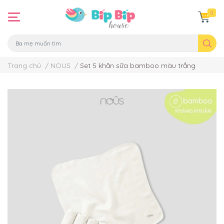
0
Trang chủ
/
NOUS
/
Set 5 khăn sữa bamboo màu trắng