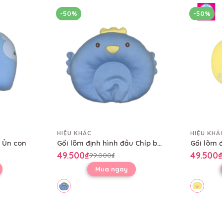
-50%
-50%
HIỆU KHÁC
HIỆU KHÁ
u Ủn con
Gối lõm định hình đầu Chíp bông
Gối lõm đ
49.500₫
49.500
99.000₫
Mua ngay