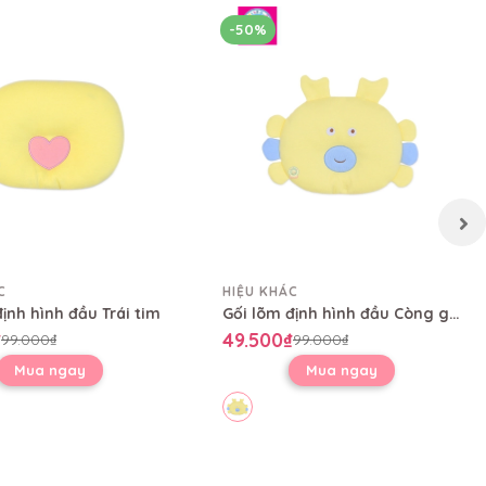
-50%
C
HIỆU KHÁC
ịnh hình đầu Trái tim
Gối lõm định hình đầu Còng gió
₫
49.500₫
99.000₫
99.000₫
Mua ngay
Mua ngay