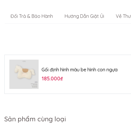
Đổi Trả & Bảo Hành
Hướng Dẫn Giặt Ủi
Về Thư
Gối định hình màu be hình con ngựa
185.000₫
Sản phẩm cùng loại