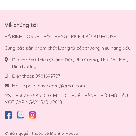
Về chúng tôi
HỘ KINH DOANH THỜI TRANG TRẺ EM BÍP BÍP HOUSE
Cung cấp sản phẩm chất lượng từ các thương hiệu hàng đầu.
Địa chỉ:
360 Thích Quảng Đức, Phú Cường, Thủ Dầu Một,
Bình Dương
Điện thoại:
0901699707
Mail:
bipbiphouse.com@gmail.com
MST: 8507354586 DO CHI CỤC THUẾ THÀNH PHỐ THỦ DẦU
MỘT CẤP NGÀY 15/01/2018
© Bản quyền thuộc về
Bíp Bíp House