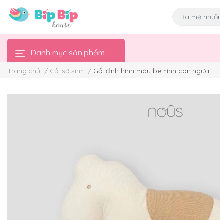
Danh mục sản phẩm
Trang chủ
/
Gối sơ sinh
/
Gối định hình màu be hình con ngựa