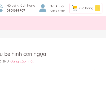
Hỗ trợ khách hàng
Tài khoản
Giỏ hàng
0
0901699707
Đăng nhập
u be hình con ngựa
ã SKU:
Đang cập nhật