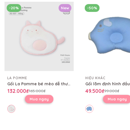
-20%
New
-50%
LA POMME
HIỆU KHÁC
Gối La Pomme bé mèo dễ thương
Gối lõm định hình đầ
132.000₫
49.500₫
165.000₫
99.000₫
Mua ngay
Mua ngay