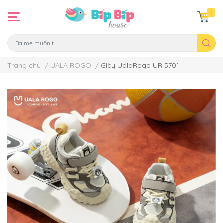
0
Trang chủ
/
UALA ROGO
/
Giày UalaRogo UR 5701