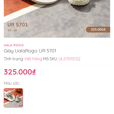
UALA ROGO
Giày UalaRogo UR 5701
Tình trạng:
Hết hàng
Mã SKU:
UL57010122
325.000₫
Màu sắc: