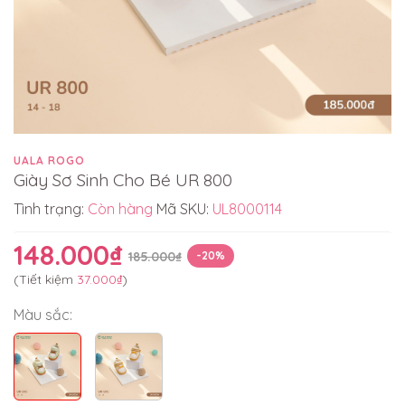
UALA ROGO
Giày Sơ Sinh Cho Bé UR 800
Tình trạng:
Còn hàng
Mã SKU:
UL8000114
148.000₫
185.000₫
-20%
(Tiết kiệm
37.000₫
)
Màu sắc: