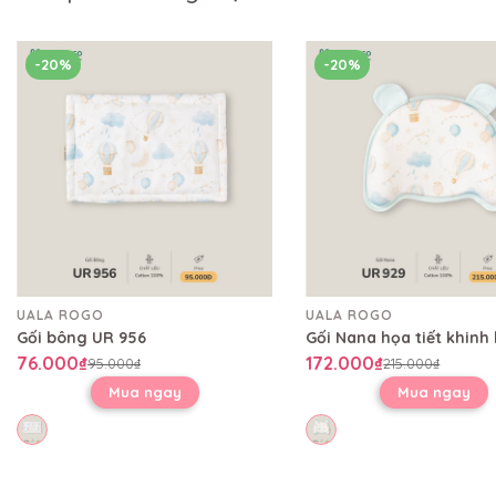
-20%
-20%
UALA ROGO
UALA ROGO
Gối bông UR 956
76.000₫
172.000₫
95.000₫
215.000₫
Mua ngay
Mua ngay