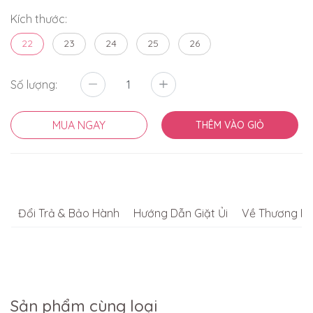
Kích thước:
22
23
24
25
26
Số lượng:
MUA NGAY
THÊM VÀO GIỎ
Đổi Trả & Bảo Hành
Hướng Dẫn Giặt Ủi
Về Thương Hi
Sản phẩm cùng loại