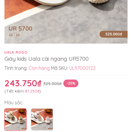
UALA ROGO
Giày kids Uala cài ngang UR5700
Tình trạng:
Còn hàng
Mã SKU:
UL57000122
243.750₫
325.000₫
-25%
(Tiết kiệm
81.250₫
)
Màu sắc: