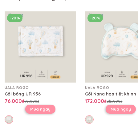
-20%
-20%
UALA ROGO
UALA ROGO
Gối bông UR 956
76.000₫
172.000₫
95.000₫
215.000₫
Mua ngay
Mua ngay