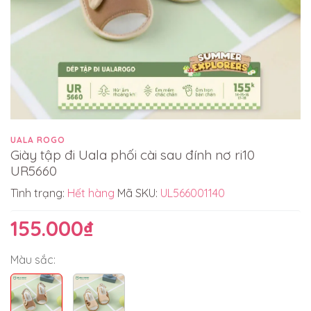
UALA ROGO
Giày tập đi Uala phối cài sau đính nơ ri10
UR5660
Tình trạng:
Hết hàng
Mã SKU:
UL566001140
155.000₫
Màu sắc: