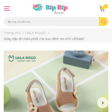
0
Trang chủ
/
UALA ROGO
/
Giày tập đi Uala phối cài sau đính nơ ri10 UR5660