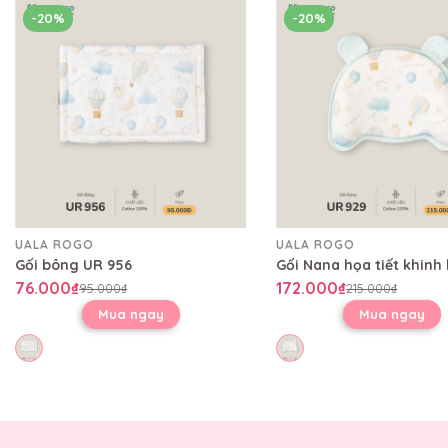
-20%
-20%
UALA ROGO
UALA ROGO
Gối bông UR 956
76.000₫
172.000₫
95.000₫
215.000₫
Mua ngay
Mua ngay