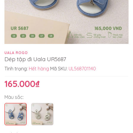
UALA ROGO
Dép tập đi Uala UR5687
Tình trạng:
Hết hàng
Mã SKU:
UL568701140
165.000₫
Màu sắc: