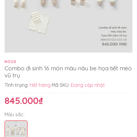
NOUS
Combo đi sinh 16 món màu nâu be họa tiết mèo
vũ trụ
Tình trạng:
Hết hàng
Mã SKU:
Đang cập nhật
845.000₫
Màu sắc: