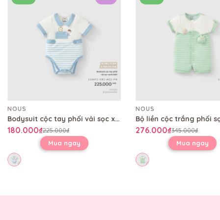
NOUS
NOUS
Bodysuit cộc tay phối vải sọc xanh biển
180.000₫
276.000₫
225.000₫
345.000₫
Mua ngay
Mua ngay