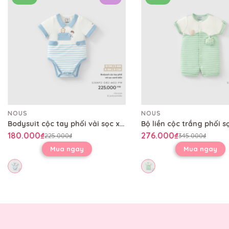
NOUS
NOUS
Bodysuit cộc tay phối vải sọc xanh biển
180.000₫
276.000₫
225.000₫
345.000₫
Mua ngay
Mua ngay