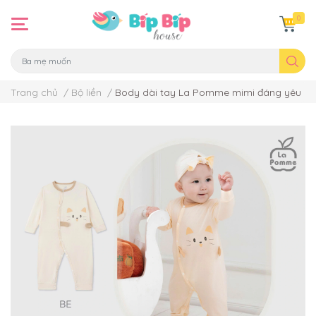
0
Trang chủ
/
Bộ liền
/
Body dài tay La Pomme mimi đáng yêu