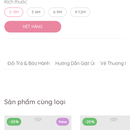
Kích thước:
0-3M
3-6M
6-9M
9-12M
HẾT HÀNG
Đổi Trả & Bảo Hành
Hướng Dẫn Giặt Ủi
Về Thương Hi
Sản phẩm cùng loại
-20%
New
-20%