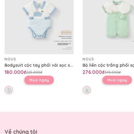
NOUS
NOUS
Bodysuit cộc tay phối vải sọc xanh biển
180.000₫
276.000₫
225.000₫
345.000₫
Mua ngay
Mua ngay
Về chúng tôi