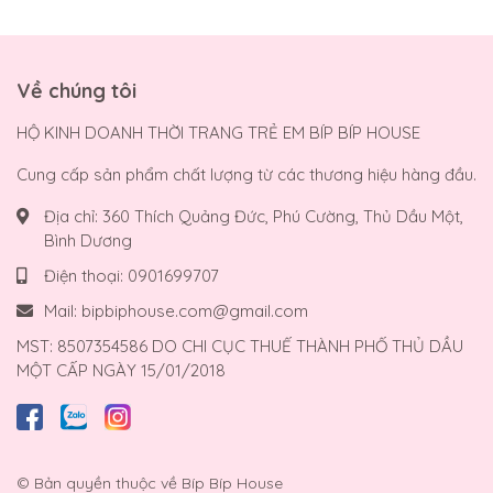
Về chúng tôi
HỘ KINH DOANH THỜI TRANG TRẺ EM BÍP BÍP HOUSE
Cung cấp sản phẩm chất lượng từ các thương hiệu hàng đầu.
Địa chỉ:
360 Thích Quảng Đức, Phú Cường, Thủ Dầu Một,
Bình Dương
Điện thoại:
0901699707
Mail:
bipbiphouse.com@gmail.com
MST: 8507354586 DO CHI CỤC THUẾ THÀNH PHỐ THỦ DẦU
MỘT CẤP NGÀY 15/01/2018
© Bản quyền thuộc về
Bíp Bíp House