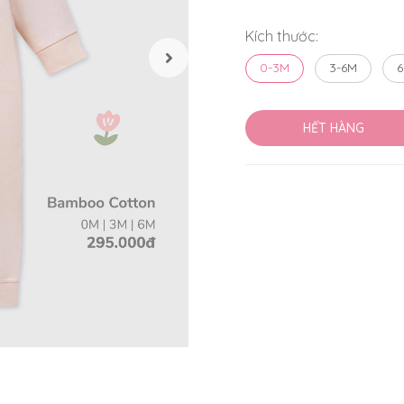
Kích thước:
0-3M
3-6M
6
HẾT HÀNG