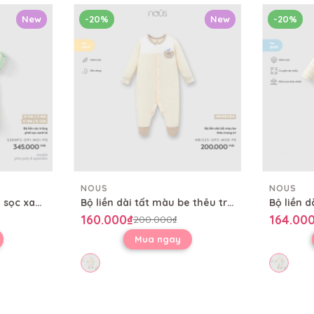
New
-20%
New
-20%
NOUS
NOUS
Bộ liền cộc trắng phối sọc xanh lá
Bộ liền dài tất màu be thêu trang trí
160.000₫
164.00
200.000₫
Mua ngay