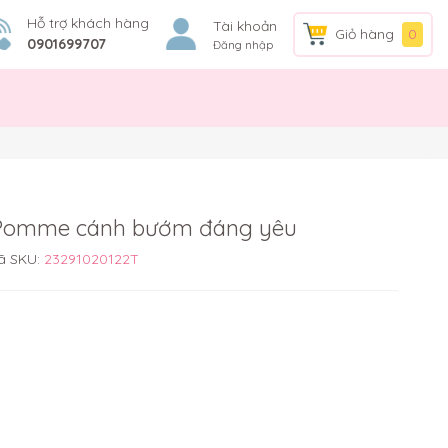
Hỗ trợ khách hàng
Tài khoản
Giỏ hàng
0
0901699707
Đăng nhập
a Pomme cánh bướm đáng yêu
ã SKU:
23291020122T