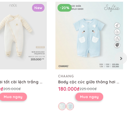
New
-20%
CHAANG
Bộ liền dài tất cài lệch trắng phối kẻ cam
Body cộc cúc giữa thông hơi Wild
0₫
180.000₫
205.000₫
225.000₫
Mua ngay
Mua ngay