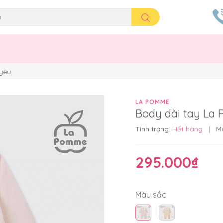
yêu
LA POMME
Body dài tay L
Tình trạng:
Hết hàng
|
M
295.000₫
Màu sắc: