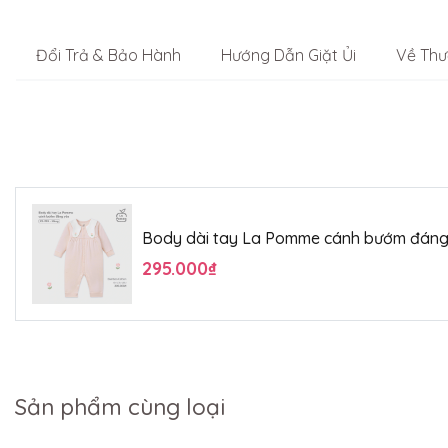
Đổi Trả & Bảo Hành
Hướng Dẫn Giặt Ủi
Về Thư
Body dài tay La Pomme cánh bướm đáng
295.000₫
Sản phẩm cùng loại