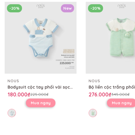
-20%
New
-20%
NOUS
NOUS
Bodysuit cộc tay phối vải sọc xanh biển
180.000₫
276.000₫
225.000₫
345.000₫
Mua ngay
Mua ngay