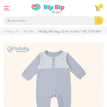
0
Trang chủ
/
Bộ liền
/
Body dài tay cổ trụ Iconic 1 BCT2103IM