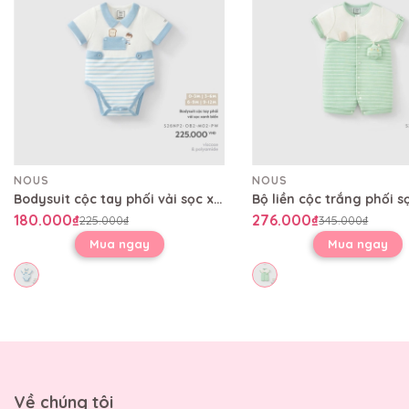
NOUS
NOUS
Bodysuit cộc tay phối vải sọc xanh biển
180.000₫
276.000₫
225.000₫
345.000₫
Mua ngay
Mua ngay
Về chúng tôi