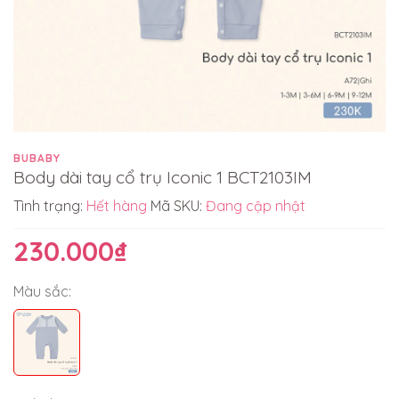
BUBABY
Body dài tay cổ trụ Iconic 1 BCT2103IM
Tình trạng:
Hết hàng
Mã SKU:
Đang cập nhật
230.000₫
Màu sắc: