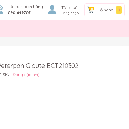
Hỗ trợ khách hàng
Tài khoản
Giỏ hàng
0
0901699707
Đăng nhập
Peterpan Gloute BCT210302
ã SKU:
Đang cập nhật