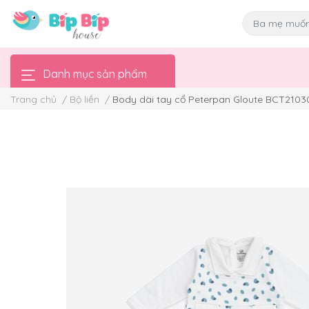
Danh mục sản phẩm
Trang chủ
/
Bộ liền
/
Body dài tay cổ Peterpan Gloute BCT2103