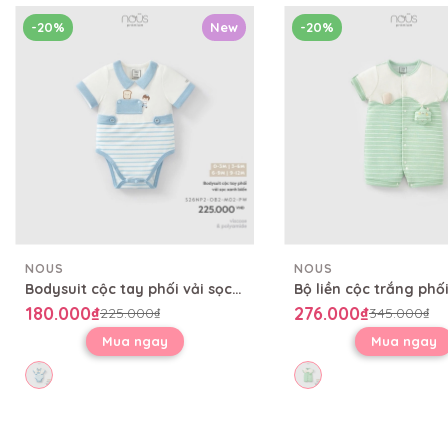
-20%
New
-20%
NOUS
NOUS
Bodysuit cộc tay phối vải sọc xanh biển
180.000₫
276.000₫
225.000₫
345.000₫
Mua ngay
Mua ngay