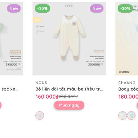
New
-20%
New
-20%
NOUS
CHAANG
Bộ liền cộc trắng phối sọc xanh lá
Bộ liền dài tất màu be thêu trang trí
160.000₫
180.00
200.000₫
Mua ngay