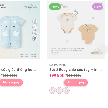
-30%
New
LA POMME
Body cộc cúc giữa thông hơi Wild
Set 2 Body chip cộc tay Mềm Mịn by La Pomme sắc màu dễ thương
0₫
199.500₫
225.000₫
285.000₫
Mua ngay
Mua ngay