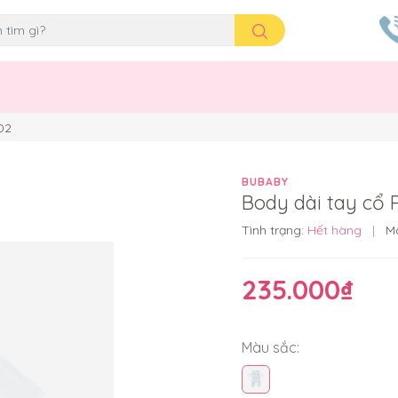
02
BUBABY
Body dài tay cổ 
Tình trạng:
Hết hàng
|
M
235.000₫
Màu sắc: