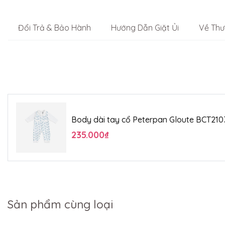
Đổi Trả & Bảo Hành
Hướng Dẫn Giặt Ủi
Về Thư
Body dài tay cổ Peterpan Gloute BCT21
235.000₫
Sản phẩm cùng loại