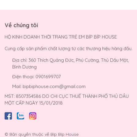
Về chúng tôi
HỘ KINH DOANH THỜI TRANG TRẺ EM BÍP BÍP HOUSE
Cung cấp sản phẩm chất lượng từ các thương hiệu hàng đầu.
Địa chỉ:
360 Thích Quảng Đức, Phú Cường, Thủ Dầu Một,
Bình Dương
Điện thoại:
0901699707
Mail:
bipbiphouse.com@gmail.com
MST: 8507354586 DO CHI CỤC THUẾ THÀNH PHỐ THỦ DẦU
MỘT CẤP NGÀY 15/01/2018
© Bản quyền thuộc về
Bíp Bíp House