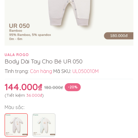
UALA ROGO
Body Dài Tay Cho Bé UR 050
Tình trạng:
Còn hàng
Mã SKU:
UL050010M
144.000₫
180.000₫
-20%
(Tiết kiệm
36.000₫
)
Màu sắc: