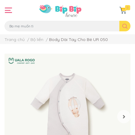
0
Trang chủ
/
Bộ liền
/
Body Dài Tay Cho Bé UR 050