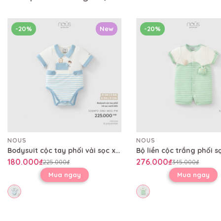
-20%
New
-20%
NOUS
NOUS
Bodysuit cộc tay phối vải sọc xanh biển
180.000₫
276.000₫
225.000₫
345.000₫
Mua ngay
Mua ngay