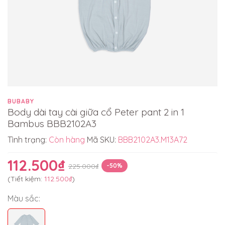
BUBABY
Body dài tay cài giữa cổ Peter pant 2 in 1
Bambus BBB2102A3
Tình trạng:
Còn hàng
Mã SKU:
BBB2102A3.M13A72
112.500₫
225.000₫
-50%
(Tiết kiệm:
112.500₫
)
Màu sắc: