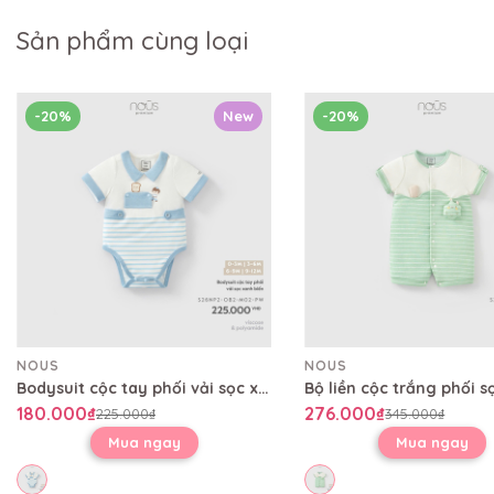
Sản phẩm cùng loại
-20%
New
-20%
NOUS
NOUS
Bodysuit cộc tay phối vải sọc xanh biển
180.000₫
276.000₫
225.000₫
345.000₫
Mua ngay
Mua ngay