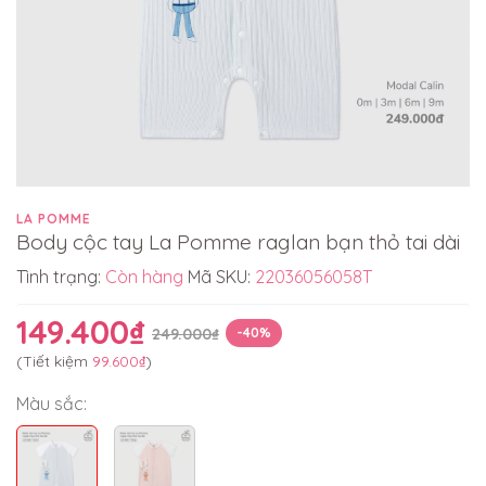
LA POMME
Body cộc tay La Pomme raglan bạn thỏ tai dài
Tình trạng:
Còn hàng
Mã SKU:
22036056058T
149.400₫
249.000₫
-40%
(Tiết kiệm
99.600₫
)
Màu sắc: