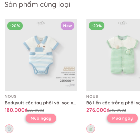
Sản phẩm cùng loại
-20%
New
-20%
NOUS
NOUS
Bodysuit cộc tay phối vải sọc xanh biển
180.000₫
276.000₫
225.000₫
345.000₫
Mua ngay
Mua ngay