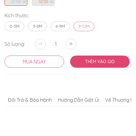
Kích thước:
0-3M
3-6M
6-9M
9-12M
Số lượng:
MUA NGAY
THÊM VÀO GIỎ
Đổi Trả & Bảo Hành
Hướng Dẫn Giặt Ủi
Về Thương Hi