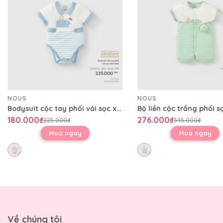
NOUS
NOUS
Bodysuit cộc tay phối vải sọc xanh biển
180.000₫
276.000₫
225.000₫
345.000₫
Mua ngay
Mua ngay
Về chúng tôi