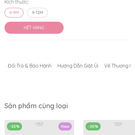
Kích thước:
6-9M
9-12M
HẾT HÀNG
Đổi Trả & Bảo Hành
Hướng Dẫn Giặt Ủi
Về Thương Hi
Sản phẩm cùng loại
-20%
New
-20%