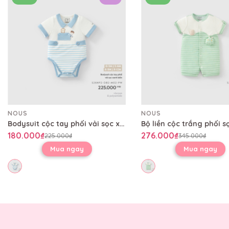
NOUS
NOUS
Bodysuit cộc tay phối vải sọc xanh biển
180.000₫
276.000₫
225.000₫
345.000₫
Mua ngay
Mua ngay