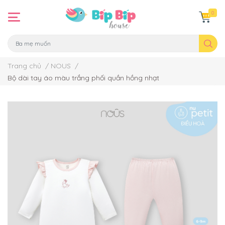
0
Trang chủ
/
NOUS
/
Bộ dài tay áo màu trắng phối quần hồng nhạt