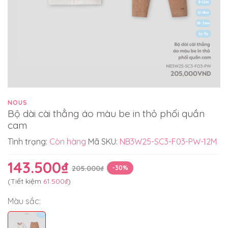
NOUS
Bộ dài cài thẳng áo màu be in thỏ phối quần
cam
Tình trạng:
Còn hàng
Mã SKU:
NB3W25-SC3-F03-PW-12M
143.500₫
205.000₫
-30%
(Tiết kiệm
61.500₫
)
Màu sắc: