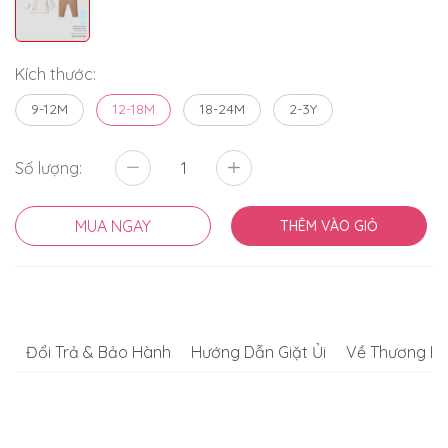
Kích thước:
9-12M
12-18M
18-24M
2-3Y
Số lượng:
MUA NGAY
THÊM VÀO GIỎ
Đổi Trả & Bảo Hành
Hướng Dẫn Giặt Ủi
Về Thương Hi