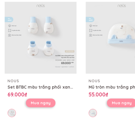
NOUS
NOUS
Set BTBC màu trắng phối xanh họa tiết mèo sao hỏa
69.000₫
55.000₫
Mua ngay
Mua ngay