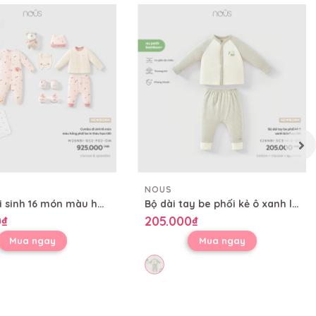
NOUS
Combo đi sinh 16 món màu hồng phối be in thêu họa tiết
Bộ dài tay be phối kẻ ô xanh lá in họa tiết
0₫
205.000₫
Mua ngay
Mua ngay