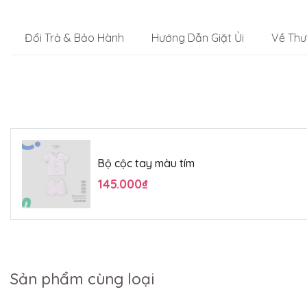
Đổi Trả & Bảo Hành
Hướng Dẫn Giặt Ủi
Về Thư
Bộ cộc tay màu tím
145.000₫
Sản phẩm cùng loại