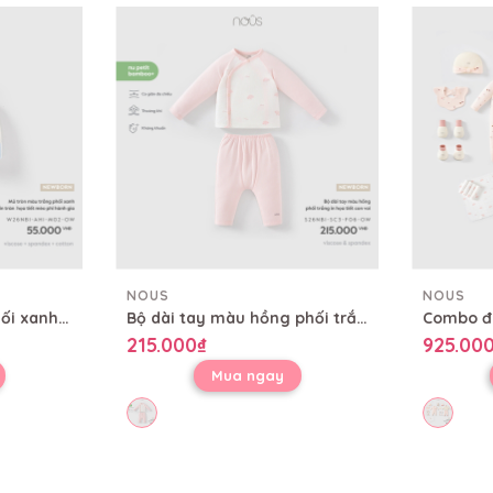
NOUS
NOUS
Mũ tròn màu trắng phối xanh in tràn họa tiết mèo phi hành gia
Bộ dài tay màu hồng phối trắng in họa tiết con voi
215.000₫
925.00
Mua ngay