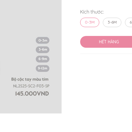
Kích thước:
0-3M
3-6M
6
HẾT HÀNG