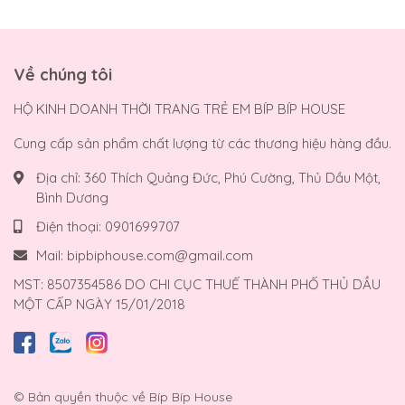
Về chúng tôi
HỘ KINH DOANH THỜI TRANG TRẺ EM BÍP BÍP HOUSE
Cung cấp sản phẩm chất lượng từ các thương hiệu hàng đầu.
Địa chỉ:
360 Thích Quảng Đức, Phú Cường, Thủ Dầu Một,
Bình Dương
Điện thoại:
0901699707
Mail:
bipbiphouse.com@gmail.com
MST: 8507354586 DO CHI CỤC THUẾ THÀNH PHỐ THỦ DẦU
MỘT CẤP NGÀY 15/01/2018
© Bản quyền thuộc về
Bíp Bíp House