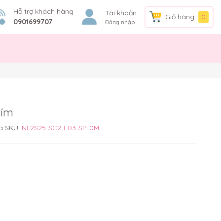
Hỗ trợ khách hàng
Tài khoản
Giỏ hàng
0
0901699707
Đăng nhập
tím
ã SKU:
NL2S25-SC2-F03-SP-0M