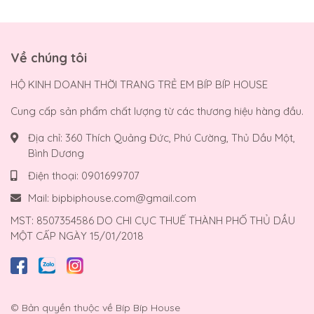
Về chúng tôi
HỘ KINH DOANH THỜI TRANG TRẺ EM BÍP BÍP HOUSE
Cung cấp sản phẩm chất lượng từ các thương hiệu hàng đầu.
Địa chỉ:
360 Thích Quảng Đức, Phú Cường, Thủ Dầu Một,
Bình Dương
Điện thoại:
0901699707
Mail:
bipbiphouse.com@gmail.com
MST: 8507354586 DO CHI CỤC THUẾ THÀNH PHỐ THỦ DẦU
MỘT CẤP NGÀY 15/01/2018
© Bản quyền thuộc về
Bíp Bíp House