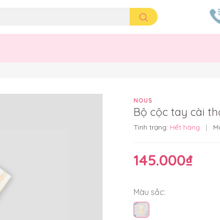
NOUS
Bộ cộc tay cài t
Tình trạng:
Hết hàng
|
M
145.000₫
Màu sắc: