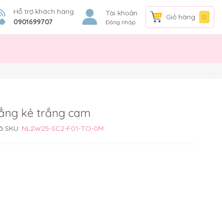
Hỗ trợ khách hàng
Tài khoản
Giỏ hàng
0
0901699707
Đăng nhập
hẳng kẻ trắng cam
ã SKU:
NL2W25-SC2-F01-TO-0M