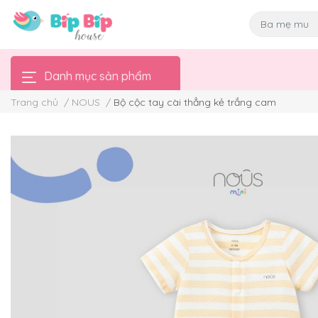
Danh mục sản phẩm
Trang chủ
/
NOUS
/
Bộ cộc tay cài thẳng kẻ trắng cam