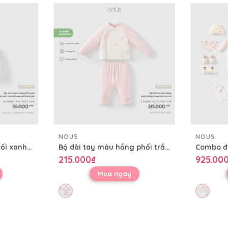
NOUS
NOUS
Mũ tròn màu trắng phối xanh in tràn họa tiết mèo phi hành gia
Bộ dài tay màu hồng phối trắng in họa tiết con voi
215.000₫
925.00
Mua ngay