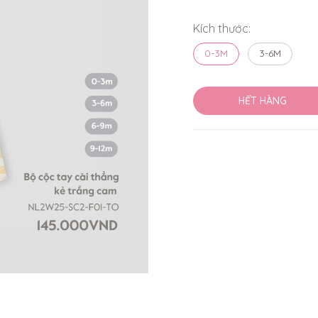
Kích thước:
0-3M
3-6M
HẾT HÀNG