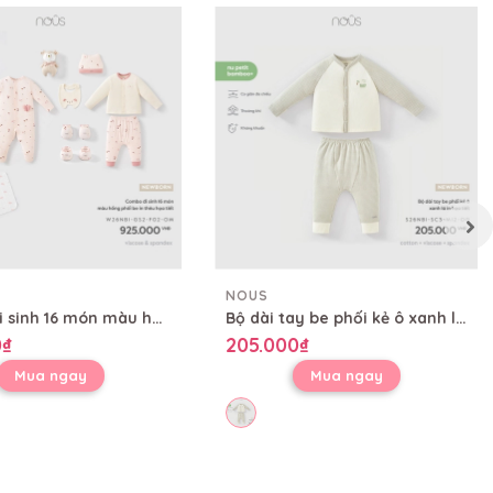
NOUS
Combo đi sinh 16 món màu hồng phối be in thêu họa tiết
Bộ dài tay be phối kẻ ô xanh lá in họa tiết
0₫
205.000₫
Mua ngay
Mua ngay