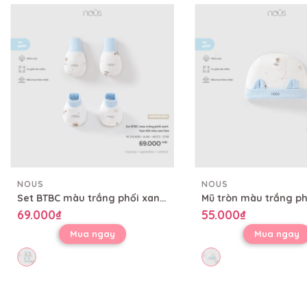
NOUS
NOUS
Set BTBC màu trắng phối xanh họa tiết mèo sao hỏa
69.000₫
55.000₫
Mua ngay
Mua ngay