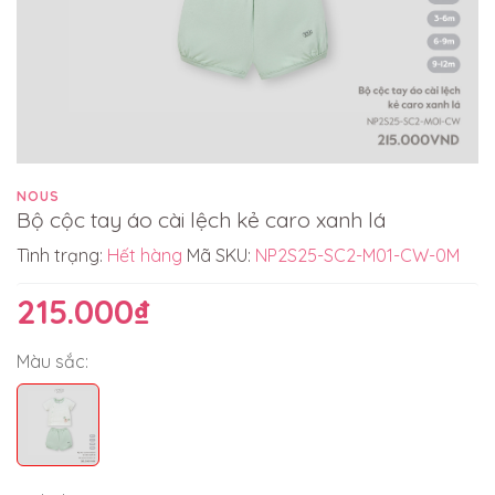
NOUS
Bộ cộc tay áo cài lệch kẻ caro xanh lá
Tình trạng:
Hết hàng
Mã SKU:
NP2S25-SC2-M01-CW-0M
215.000₫
Màu sắc: