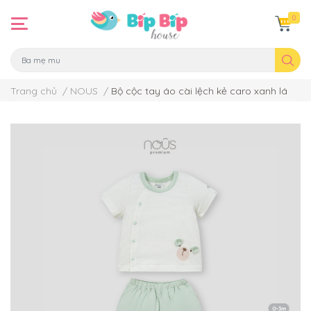
0
Trang chủ
/
NOUS
/
Bộ cộc tay áo cài lệch kẻ caro xanh lá