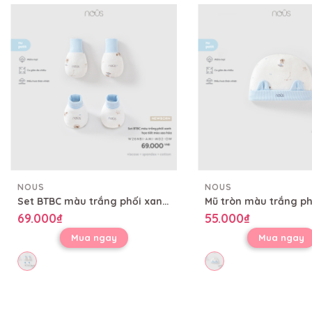
NOUS
NOUS
Set BTBC màu trắng phối xanh họa tiết mèo sao hỏa
69.000₫
55.000₫
Mua ngay
Mua ngay