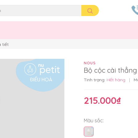
 tiết
NOUS
Bộ cộc cài thẳng
Tình trạng:
Hết hàng
|
M
215.000₫
Màu sắc: