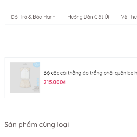
Đổi Trả & Bảo Hành
Hướng Dẫn Giặt Ủi
Về Thư
Bộ cộc cài thẳng áo trắng phối quần be h
215.000₫
Sản phẩm cùng loại