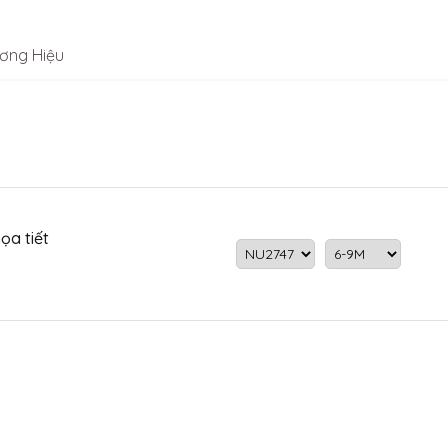
ơng Hiệu
ọa tiết