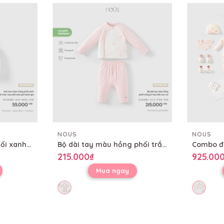
NOUS
NOUS
Mũ tròn màu trắng phối xanh in tràn họa tiết mèo phi hành gia
Bộ dài tay màu hồng phối trắng in họa tiết con voi
215.000₫
925.00
Mua ngay