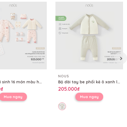
NOUS
Combo đi sinh 16 món màu hồng phối be in thêu họa tiết
Bộ dài tay be phối kẻ ô xanh lá in họa tiết
0₫
205.000₫
Mua ngay
Mua ngay