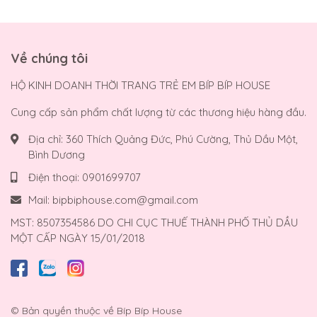
Về chúng tôi
HỘ KINH DOANH THỜI TRANG TRẺ EM BÍP BÍP HOUSE
Cung cấp sản phẩm chất lượng từ các thương hiệu hàng đầu.
Địa chỉ:
360 Thích Quảng Đức, Phú Cường, Thủ Dầu Một,
Bình Dương
Điện thoại:
0901699707
Mail:
bipbiphouse.com@gmail.com
MST: 8507354586 DO CHI CỤC THUẾ THÀNH PHỐ THỦ DẦU
MỘT CẤP NGÀY 15/01/2018
© Bản quyền thuộc về
Bíp Bíp House