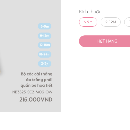
Kích thước:
6-9M
9-12M
HẾT HÀNG