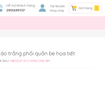
Hỗ trợ khách hàng
Tài khoản
Giỏ hàng
0
0901699707
Đăng nhập
 áo trắng phối quần be họa tiết
ã SKU:
NB3S25-SC2-M06-OW-6M