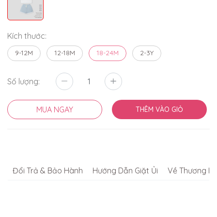
Kích thước:
9-12M
12-18M
18-24M
2-3Y
Số lượng:
MUA NGAY
THÊM VÀO GIỎ
Đổi Trả & Bảo Hành
Hướng Dẫn Giặt Ủi
Về Thương Hi