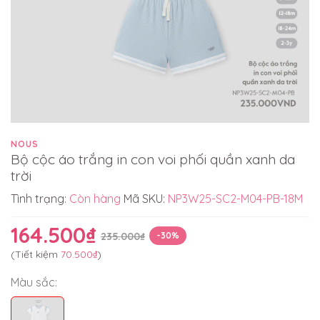
NOUS
Bộ cộc áo trắng in con voi phối quần xanh da
trời
Tình trạng:
Còn hàng
Mã SKU:
NP3W25-SC2-M04-PB-18M
164.500₫
235.000₫
-30%
(Tiết kiệm
70.500₫
)
Màu sắc: