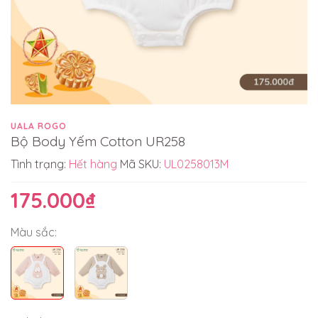
UALA ROGO
Bộ Body Yếm Cotton UR258
Tình trạng:
Hết hàng
Mã SKU:
UL0258013M
175.000₫
Màu sắc: