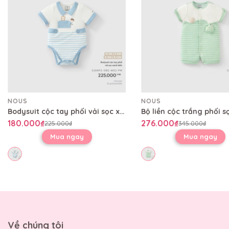
NOUS
NOUS
Bodysuit cộc tay phối vải sọc xanh biển
180.000₫
276.000₫
225.000₫
345.000₫
Mua ngay
Mua ngay
Về chúng tôi