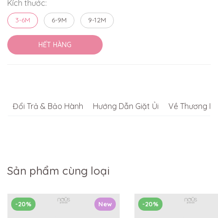
Kích thước:
3-6M
6-9M
9-12M
HẾT HÀNG
Đổi Trả & Bảo Hành
Hướng Dẫn Giặt Ủi
Về Thương Hi
Sản phẩm cùng loại
-20%
New
-20%