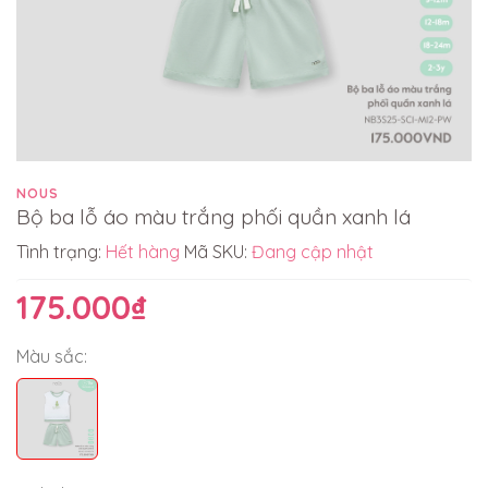
NOUS
Bộ ba lỗ áo màu trắng phối quần xanh lá
Tình trạng:
Hết hàng
Mã SKU:
Đang cập nhật
175.000₫
Màu sắc: